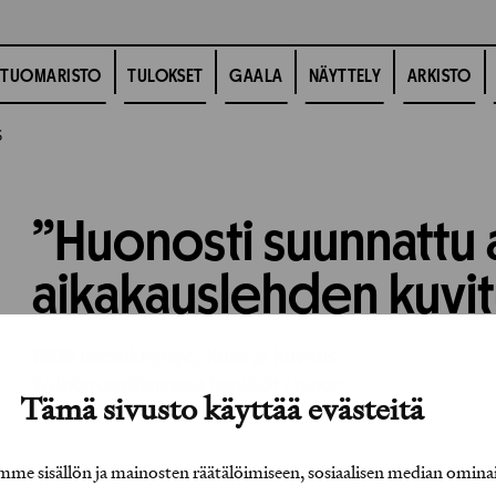
TUOMARISTO
TULOKSET
GAALA
NÄYTTELY
ARKISTO
S
”Huonosti suunnattu 
aikakauslehden kuvi
1995
Vuosikirjatyö,
Kuva ja kuvitus
Työhön osallistuneet henkilöt / tahot:
Tämä sivusto käyttää evästeitä
e sisällön ja mainosten räätälöimiseen, sosiaalisen median omina