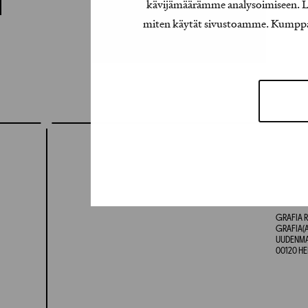
kävijämäärämme analysoimiseen. Lis
miten käytät sivustoamme. Kumppanimm
GRAFIA R
GRAFIA(A
UUDENMAA
00120 HE