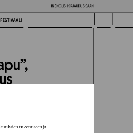
IN ENGLISH
KIRJAUDU SISÄÄN
FESTIVAALI
apu”,
tus
isuuksien tukemiseen ja