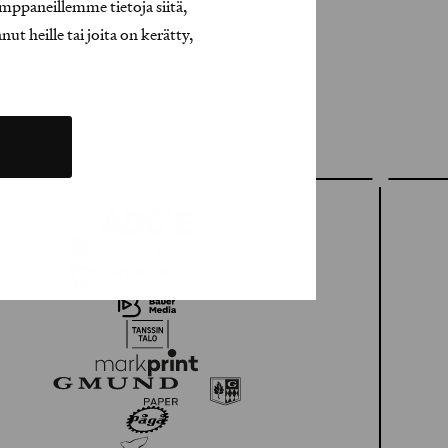
mppaneillemme tietoja siitä,
t heille tai joita on kerätty,