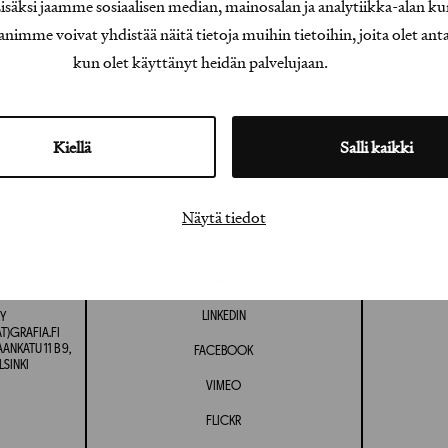
äksi jaamme sosiaalisen median, mainosalan ja analytiikka-alan ku
e voivat yhdistää näitä tietoja muihin tietoihin, joita olet antanu
kun olet käyttänyt heidän palvelujaan.
Kiellä
Salli kaikki
Näytä tiedot
INSTAGRAM
LINKEDIN
Y
T)GRAFIA.FI
NKATU 11 B 9,
FACEBOOK
LSINKI
VIMEO
FLICKR