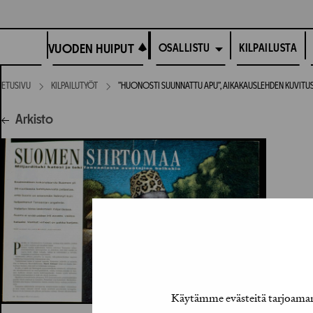
Siirry
suoraan
VUODEN HUIPUT
sisältöön
VUODEN HUIPUT
KILPAILUSTA
OSALLISTU
ETUSIVU
KILPAILUTYÖT
”HUONOSTI SUUNNATTU APU”, AIKAKAUSLEHDEN KUVITU
Arkisto
Käytämme evästeitä tarjoamamm