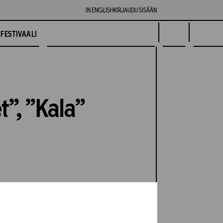
IN ENGLISH
KIRJAUDU SISÄÄN
FESTIVAALI
”, ”Kala”