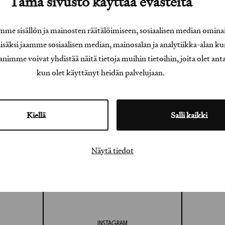
Tämä sivusto käyttää evästeitä
e sisällön ja mainosten räätälöimiseen, sosiaalisen median omina
äksi jaamme sosiaalisen median, mainosalan ja analytiikka-alan ku
e voivat yhdistää näitä tietoja muihin tietoihin, joita olet antanu
kun olet käyttänyt heidän palvelujaan.
Kiellä
Salli kaikki
Näytä tiedot
INSTAGRAM