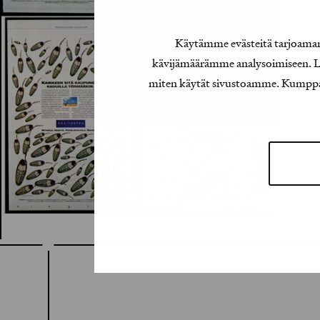
Käytämme evästeitä tarjoamamm
kävijämäärämme analysoimiseen. Lis
miten käytät sivustoamme. Kumppanimm