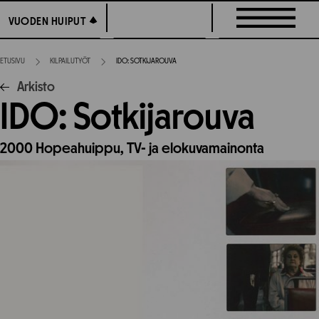
Siirry
VUODEN HUIPUT
VUODEN HUIPUT
suoraan
sisältöön
ETUSIVU
KILPAILUTYÖT
IDO: SOTKIJAROUVA
Arkisto
IDO: Sotkijarouva
2000
Hopeahuippu,
TV- ja elokuvamainonta