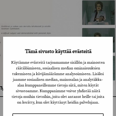
Tämä sivusto käyttää evästeitä
Käytämme evästeitä tarjoamamme sisällön ja mainosten
räätälöimiseen, sosiaalisen median ominaisuuksien
tukemiseen ja kävijämäärämme analysoimiseen. Lisäksi
jaamme sosiaalisen median, mainosalan ja analytiikka-
alan kumppaneillemme tietoja siitä, miten käytät
Työhön osallistuneet henkilöt / tahot:
sivustoamme. Kumppanimme voivat yhdistää näitä
tietoja muihin tietoihin, joita olet antanut heille tai joita
on kerätty, kun olet käyttänyt heidän palvelujaan.
GRAFIA RY
GRAFIA(AT)GRAFIA.FI
UUDENMAANKATU 11 B 9,
00120 HELSINKI