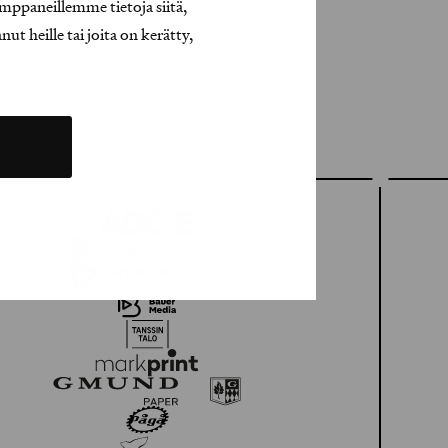
mppaneillemme tietoja siitä,
t heille tai joita on kerätty,