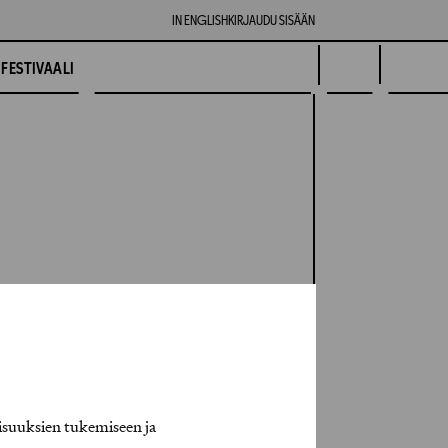
IN ENGLISH
KIRJAUDU SISÄÄN
FESTIVAALI
isuuksien tukemiseen ja