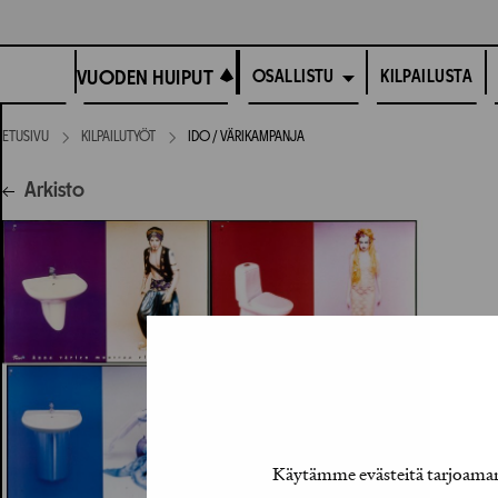
Siirry
suoraan
VUODEN HUIPUT
sisältöön
VUODEN HUIPUT
KILPAILUSTA
OSALLISTU
ETUSIVU
KILPAILUTYÖT
IDO / VÄRIKAMPANJA
Arkisto
Käytämme evästeitä tarjoamamm