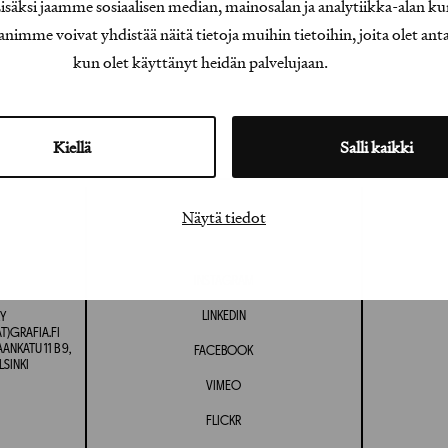
äksi jaamme sosiaalisen median, mainosalan ja analytiikka-alan ku
e voivat yhdistää näitä tietoja muihin tietoihin, joita olet antanu
kun olet käyttänyt heidän palvelujaan.
Kiellä
Salli kaikki
Näytä tiedot
INSTAGRAM
LINKEDIN
Y
T)GRAFIA.FI
NKATU 11 B 9,
FACEBOOK
LSINKI
VIMEO
FLICKR