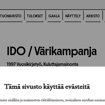
TUOMARISTO
TULOKSET
GAALA
NÄYTTELY
ARKISTO
IDO / Värikampanja
1997
Vuosikirjatyö,
Kuluttajamainonta
Työhön osallistuneet henkilöt / tahot:
Tämä sivusto käyttää evästeitä
e sisällön ja mainosten räätälöimiseen, sosiaalisen median omina