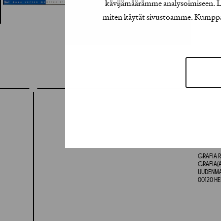
kävijämäärämme analysoimiseen. Lis
miten käytät sivustoamme. Kumppanimm
GRAFIA R
GRAFIA(A
UUDENMAA
00120 HE