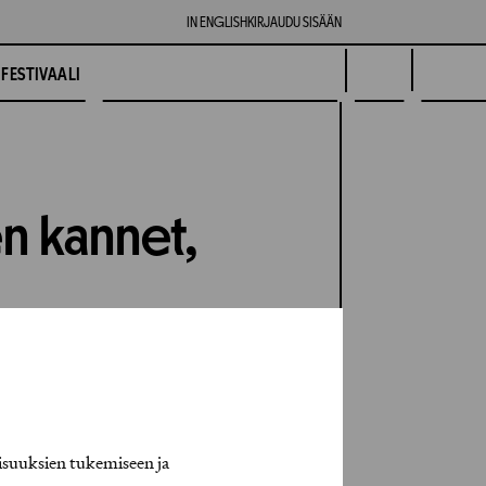
IN ENGLISH
KIRJAUDU SISÄÄN
FESTIVAALI
en kannet,
isuuksien tukemiseen ja