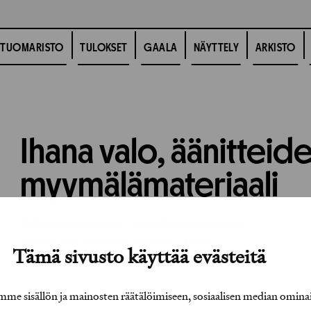
TUOMARISTO
TULOKSET
GAALA
NÄYTTELY
ARKISTO
I
Ihana valo, äänitteid
myymälämateriaali
1994
Vuosikirjatyö,
Graafinen muotoilu
Työhön osallistuneet henkilöt / tahot:
Tämä sivusto käyttää evästeitä
e sisällön ja mainosten räätälöimiseen, sosiaalisen median omina