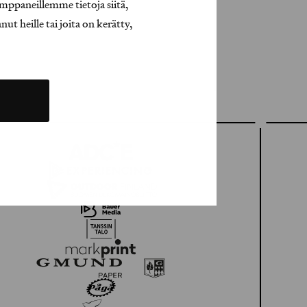
mppaneillemme tietoja siitä,
t heille tai joita on kerätty,