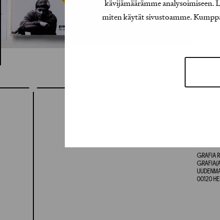
kävijämäärämme analysoimiseen. Lis
miten käytät sivustoamme. Kumppanimm
GRAFIA R
GRAFIA(A
UUDENMAA
00120 HE