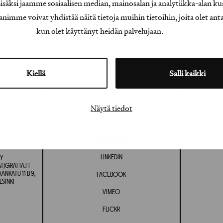
äksi jaamme sosiaalisen median, mainosalan ja analytiikka-alan ku
e voivat yhdistää näitä tietoja muihin tietoihin, joita olet antanu
kun olet käyttänyt heidän palvelujaan.
Kiellä
Salli kaikki
Näytä tiedot
INSTAGRAM
LINKEDIN
Y
T)GRAFIA.FI
NKATU 11 B 9,
FACEBOOK
LSINKI
VIMEO
FLICKR