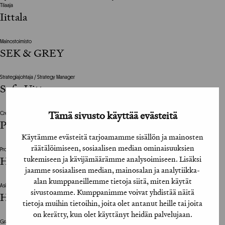
Tilaaja
Iittala
Mainostoimisto
SEK & GREY
Strategiajohtaja / Strategy Manager
Sofia Uitto
Tämä sivusto käyttää evästeitä
Creative Director
Petteri Järvelin
Käytämme evästeitä tarjoamamme sisällön ja mainosten
räätälöimiseen, sosiaalisen median ominaisuuksien
Projektinjohto / Project Management
tukemiseen ja kävijämäärämme analysoimiseen. Lisäksi
Helena Piippo
jaamme sosiaalisen median, mainosalan ja analytiikka-
alan kumppaneillemme tietoja siitä, miten käytät
Asiakkaan vastuuhenkilö / Clients Representative
sivustoamme. Kumppanimme voivat yhdistää näitä
Hilkka Hiltunen / Iittala
tietoja muihin tietoihin, joita olet antanut heille tai joita
on kerätty, kun olet käyttänyt heidän palvelujaan.
Graafinen suunnittelija / Graphic Designer