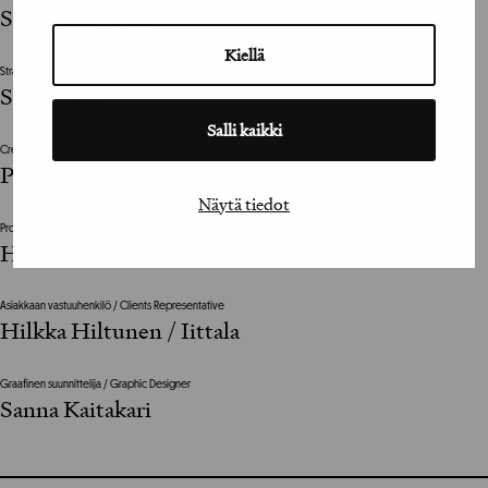
Sanna Kaitakari
Kiellä
Strategiajohtaja / Strategy Manager
Sofia Uitto
Salli kaikki
Creative Director
Petteri Järvelin
Näytä tiedot
Projektinjohto / Project Management
Helena Piippo
Asiakkaan vastuuhenkilö / Clients Representative
Hilkka Hiltunen / Iittala
Graafinen suunnittelija / Graphic Designer
Sanna Kaitakari