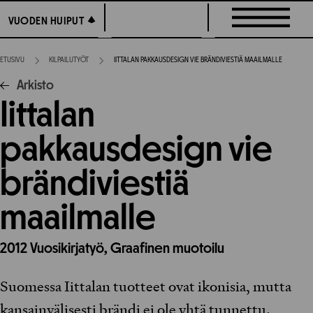
Siirry
VUODEN HUIPUT
VUODEN HUIPUT
suoraan
sisältöön
ETUSIVU
KILPAILUTYÖT
IITTALAN PAKKAUSDESIGN VIE BRÄNDIVIESTIÄ MAAILMALLE
Arkisto
Iittalan
pakkausdesign vie
brändiviestiä
maailmalle
2012
Vuosikirjatyö,
Graafinen muotoilu
Suomessa Iittalan tuotteet ovat ikonisia, mutta
kansainvälisesti brändi ei ole yhtä tunnettu.