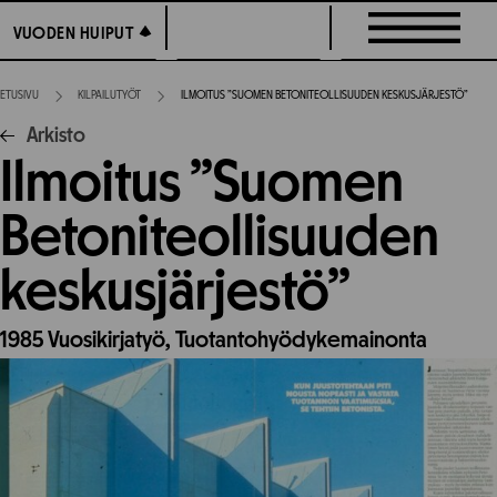
Siirry
VUODEN HUIPUT
VUODEN HUIPUT
suoraan
sisältöön
ETUSIVU
KILPAILUTYÖT
ILMOITUS ”SUOMEN BETONITEOLLISUUDEN KESKUSJÄRJESTÖ”
Arkisto
Ilmoitus ”Suomen
Betoniteollisuuden
keskusjärjestö”
1985
Vuosikirjatyö,
Tuotantohyödykemainonta