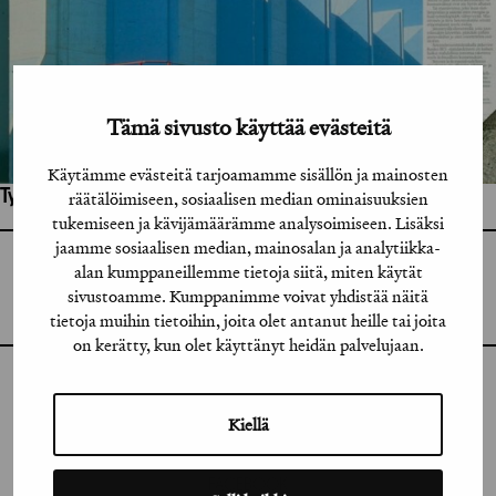
Tämä sivusto käyttää evästeitä
Käytämme evästeitä tarjoamamme sisällön ja mainosten
Työhön osallistuneet henkilöt / tahot:
räätälöimiseen, sosiaalisen median ominaisuuksien
tukemiseen ja kävijämäärämme analysoimiseen. Lisäksi
jaamme sosiaalisen median, mainosalan ja analytiikka-
GRAFIA RY
alan kumppaneillemme tietoja siitä, miten käytät
GRAFIA(AT)GRAFIA.FI
sivustoamme. Kumppanimme voivat yhdistää näitä
UUDENMAANKATU 11 B 9,
00120 HELSINKI
tietoja muihin tietoihin, joita olet antanut heille tai joita
on kerätty, kun olet käyttänyt heidän palvelujaan.
INSTAGRAM
Kiellä
LINKEDIN
FACEBOOK