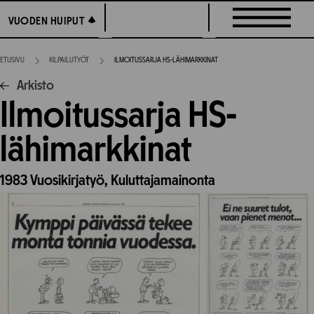
Siirry
VUODEN HUIPUT
VUODEN HUIPUT
suoraan
sisältöön
ETUSIVU
KILPAILUTYÖT
ILMOITUSSARJA HS-LÄHIMARKKINAT
Arkisto
Ilmoitussarja HS-
lähimarkkinat
1983
Vuosikirjatyö,
Kuluttajamainonta