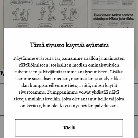
Tämä sivusto käyttää evästeitä
Käytämme evästeitä tarjoamamme sisällön ja mainosten
räätälöimiseen, sosiaalisen median ominaisuuksien
tukemiseen ja kävijämäärämme analysoimiseen. Lisäksi
Työhön osallistuneet henkilöt / tahot:
jaamme sosiaalisen median, mainosalan ja analytiikka-
alan kumppaneillemme tietoja siitä, miten käytät
sivustoamme. Kumppanimme voivat yhdistää näitä
GRAFIA RY
GRAFIA(AT)GRAFIA.FI
tietoja muihin tietoihin, joita olet antanut heille tai joita
UUDENMAANKATU 11 B 9,
on kerätty, kun olet käyttänyt heidän palvelujaan.
00120 HELSINKI
Kiellä
INSTAGRAM