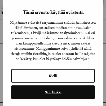
Tämä sivusto käyttää evästeitä
Työhön osallistuneet henkilöt / tahot:
Käytämme evästeitä tarjoamamme sisällön ja mainosten
räätälöimiseen, sosiaalisen median ominaisuuksien
GRAFIA RY
GRAFIA(AT)GRAFIA.FI
tukemiseen ja kävijämäärämme analysoimiseen. Lisäksi
UUDENMAANKATU 11 B 9,
00120 HELSINKI
jaamme sosiaalisen median, mainosalan ja analytiikka-
alan kumppaneillemme tietoja siitä, miten käytät
sivustoamme. Kumppanimme voivat yhdistää näitä
tietoja muihin tietoihin, joita olet antanut heille tai joita
INSTAGRAM
on kerätty, kun olet käyttänyt heidän palvelujaan.
LINKEDIN
FACEBOOK
Kiellä
VIMEO
Salli kaikki
FLICKR