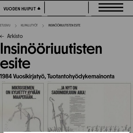
Siirry
VUODEN HUIPUT
VUODEN HUIPUT
suoraan
sisältöön
ETUSIVU
KILPAILUTYÖT
INSINÖÖRIUUTISTEN ESITE
Arkisto
Insinööriuutisten
esite
1984
Vuosikirjatyö,
Tuotantohyödykemainonta