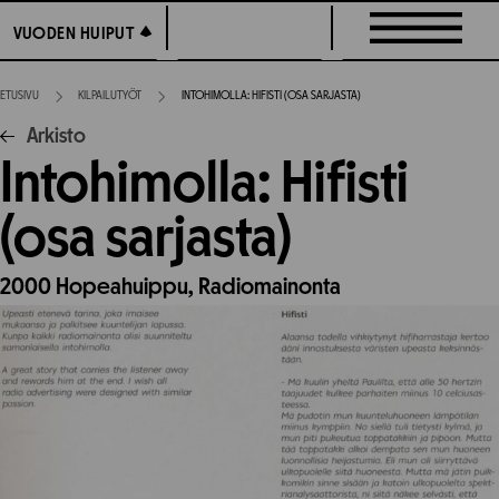
Siirry
VUODEN HUIPUT
VUODEN HUIPUT
suoraan
sisältöön
ETUSIVU
KILPAILUTYÖT
INTOHIMOLLA: HIFISTI (OSA SARJASTA)
Arkisto
Intohimolla: Hifisti
(osa sarjasta)
2000
Hopeahuippu,
Radiomainonta