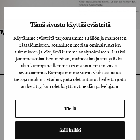
Tämä sivusto käyttää evästeitä
Työhön osallistuneet henkilöt / tahot:
Käytämme evästeitä tarjoamamme sisällön ja mainosten
räätälöimiseen, sosiaalisen median ominaisuuksien
tukemiseen ja kävijämäärämme analysoimiseen. Lisäksi
GRAFIA RY
GRAFIA(AT)GRAFIA.FI
jaamme sosiaalisen median, mainosalan ja analytiikka-
UUDENMAANKATU 11 B 9,
alan kumppaneillemme tietoja siitä, miten käytät
00120 HELSINKI
sivustoamme. Kumppanimme voivat yhdistää näitä
tietoja muihin tietoihin, joita olet antanut heille tai joita
on kerätty, kun olet käyttänyt heidän palvelujaan.
INSTAGRAM
LINKEDIN
Kiellä
FACEBOOK
VIMEO
Salli kaikki