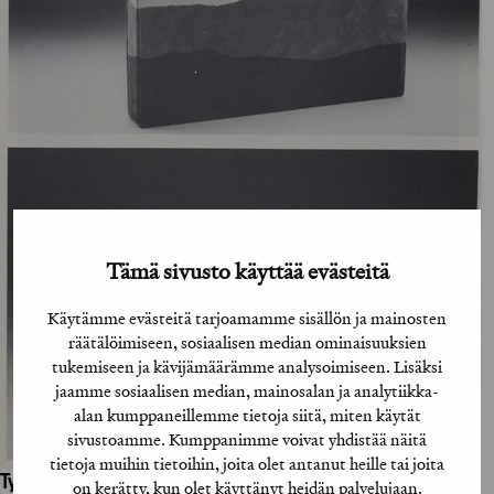
Tämä sivusto käyttää evästeitä
Käytämme evästeitä tarjoamamme sisällön ja mainosten
räätälöimiseen, sosiaalisen median ominaisuuksien
tukemiseen ja kävijämäärämme analysoimiseen. Lisäksi
jaamme sosiaalisen median, mainosalan ja analytiikka-
alan kumppaneillemme tietoja siitä, miten käytät
sivustoamme. Kumppanimme voivat yhdistää näitä
tietoja muihin tietoihin, joita olet antanut heille tai joita
Työhön osallistuneet henkilöt / tahot:
on kerätty, kun olet käyttänyt heidän palvelujaan.