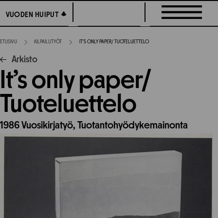
Siirry
VUODEN HUIPUT
VUODEN HUIPUT
suoraan
sisältöön
ETUSIVU
KILPAILUTYÖT
IT’S ONLY PAPER/ TUOTELUETTELO
Arkisto
It’s only paper/
Tuoteluettelo
1986
Vuosikirjatyö,
Tuotantohyödykemainonta