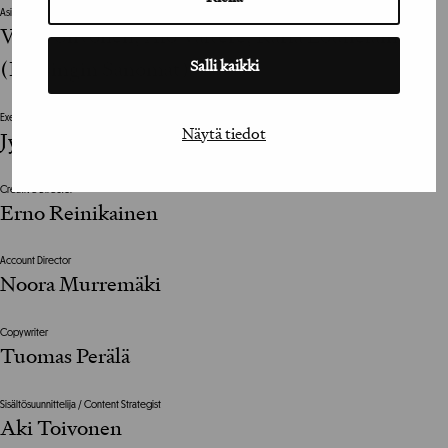
Asiakkaan vastuuhenkilö / Client’s Representative
Veera Siivonen, Alo Valtere, Karla Louhelainen
Salli kaikki
(Helsingin Sanomat)
Executive Creative Director
Näytä tiedot
Jyrki Poutanen
Creative Director
Erno Reinikainen
Account Director
Noora Murremäki
Copywriter
Tuomas Perälä
Sisältösuunnittelija / Content Strategist
Aki Toivonen