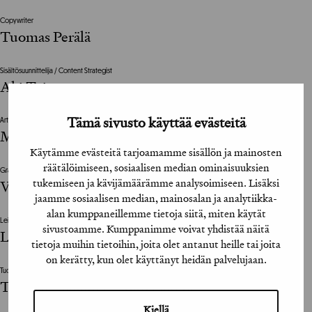
Copywriter
Tuomas Perälä
Sisältösuunnittelija / Content Strategist
Aki Toivonen
Tämä sivusto käyttää evästeitä
Art Director
Matti Virtanen
Käytämme evästeitä tarjoamamme sisällön ja mainosten
räätälöimiseen, sosiaalisen median ominaisuuksien
Graafinen suunnittelija / Graphic Designer
tukemiseen ja kävijämäärämme analysoimiseen. Lisäksi
Ville Rutanen
jaamme sosiaalisen median, mainosalan ja analytiikka-
alan kumppaneillemme tietoja siitä, miten käytät
Leikkaaja / Editor
sivustoamme. Kumppanimme voivat yhdistää näitä
Lisa Myllymäki
tietoja muihin tietoihin, joita olet antanut heille tai joita
on kerätty, kun olet käyttänyt heidän palvelujaan.
Tuottaja / Producer
Tuukka Tikkanen, Niko Hatara
Kiellä