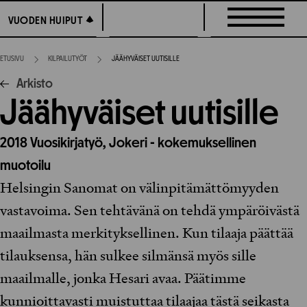
Siirry
VUODEN HUIPUT
VUODEN HUIPUT
suoraan
sisältöön
ETUSIVU
KILPAILUTYÖT
JÄÄHYVÄISET UUTISILLE
Arkisto
Jäähyväiset uutisille
2018
Vuosikirjatyö,
Jokeri - kokemuksellinen
muotoilu
Helsingin Sanomat on välinpitämättömyyden
vastavoima. Sen tehtävänä on tehdä ympäröivästä
maailmasta merkityksellinen. Kun tilaaja päättää
tilauksensa, hän sulkee silmänsä myös sille
maailmalle, jonka Hesari avaa. Päätimme
kunnioittavasti muistuttaa tilaajaa tästä seikasta