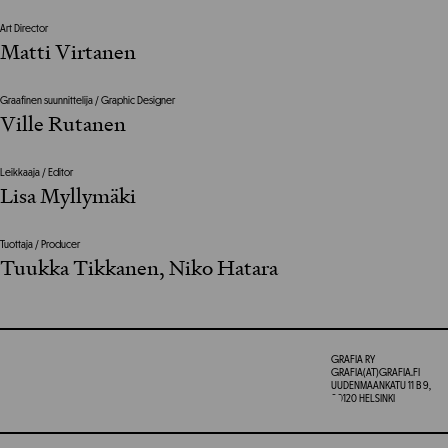
Art Director
Matti Virtanen
Graafinen suunnittelija / Graphic Designer
Ville Rutanen
Leikkaaja / Editor
Lisa Myllymäki
Tuottaja / Producer
Tuukka Tikkanen, Niko Hatara
GRAFIA RY
GRAFIA(AT)GRAFIA.FI
UUDENMAANKATU 11 B 9,
00120 HELSINKI