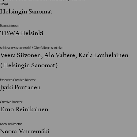
Tilaaja
Helsingin Sanomat
Mainostoimisto
TBWAHelsinki
Asiakkaan vastuuhenkilö / Client’s Representative
Veera Siivonen, Alo Valtere, Karla Louhelainen
(Helsingin Sanomat)
Executive Creative Director
Jyrki Poutanen
Creative Director
Erno Reinikainen
Account Director
Noora Murremäki