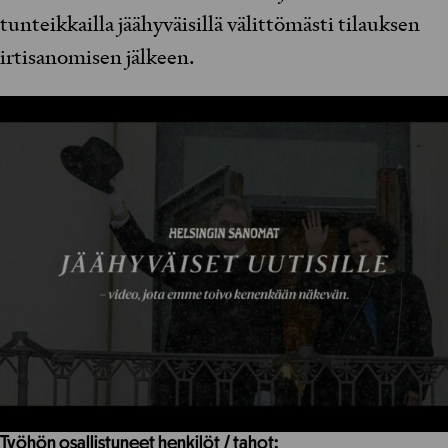
tunteikkailla jäähyväisillä välittömästi tilauksen
irtisanomisen jälkeen.
Työhön osallistuneet henkilöt / tahot: