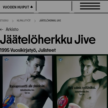
Siirry
VUODEN HUIPUT
VUODEN HUIPUT
suoraan
sisältöön
ETUSIVU
KILPAILUTYÖT
JÄÄTELÖHERKKU JIVE
Arkisto
Jäätelöherkku Jive
1995
Vuosikirjatyö,
Julisteet