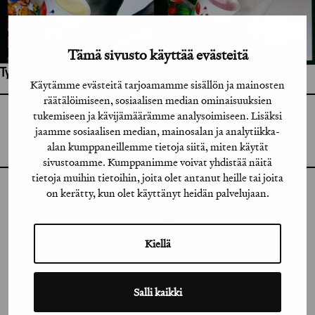
Tämä sivusto käyttää evästeitä
Työhön osallistuneet henkilöt / tahot:
Käytämme evästeitä tarjoamamme sisällön ja mainosten
räätälöimiseen, sosiaalisen median ominaisuuksien
tukemiseen ja kävijämäärämme analysoimiseen. Lisäksi
GRAFIA RY
GRAFIA(AT)GRAFIA.FI
jaamme sosiaalisen median, mainosalan ja analytiikka-
UUDENMAANKATU 11 B 9,
alan kumppaneillemme tietoja siitä, miten käytät
00120 HELSINKI
sivustoamme. Kumppanimme voivat yhdistää näitä
tietoja muihin tietoihin, joita olet antanut heille tai joita
on kerätty, kun olet käyttänyt heidän palvelujaan.
INSTAGRAM
LINKEDIN
Kiellä
FACEBOOK
VIMEO
Salli kaikki
FLICKR