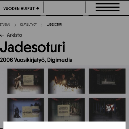
Siirry
VUODEN HUIPUT
VUODEN HUIPUT
suoraan
sisältöön
ETUSIVU
KILPAILUTYÖT
JADESOTURI
Arkisto
Jadesoturi
2006
Vuosikirjatyö,
Digimedia