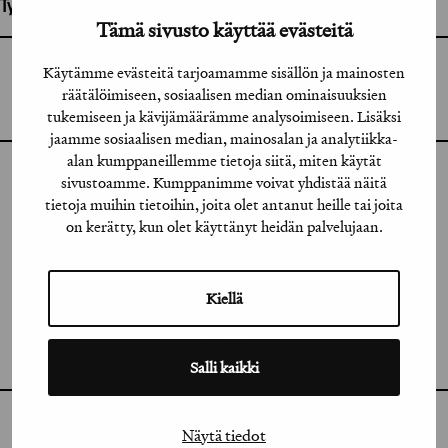
Työhön osallistuneet henkilöt / tahot:
Tämä sivusto käyttää evästeitä
Käytämme evästeitä tarjoamamme sisällön ja mainosten
GRAFIA RY
GRAFIA(AT)GRAFIA.FI
räätälöimiseen, sosiaalisen median ominaisuuksien
UUDENMAANKATU 11 B 9,
00120 HELSINKI
tukemiseen ja kävijämäärämme analysoimiseen. Lisäksi
jaamme sosiaalisen median, mainosalan ja analytiikka-
alan kumppaneillemme tietoja siitä, miten käytät
sivustoamme. Kumppanimme voivat yhdistää näitä
INSTAGRAM
tietoja muihin tietoihin, joita olet antanut heille tai joita
on kerätty, kun olet käyttänyt heidän palvelujaan.
LINKEDIN
FACEBOOK
Kiellä
VIMEO
FLICKR
Salli kaikki
Näytä tiedot