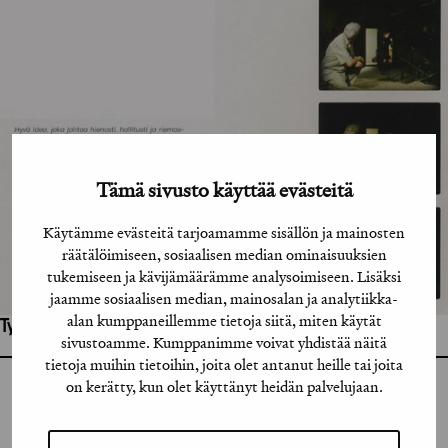
Tämä sivusto käyttää evästeitä
Käytämme evästeitä tarjoamamme sisällön ja mainosten
räätälöimiseen, sosiaalisen median ominaisuuksien
tukemiseen ja kävijämäärämme analysoimiseen. Lisäksi
jaamme sosiaalisen median, mainosalan ja analytiikka-
alan kumppaneillemme tietoja siitä, miten käytät
Työhön osallistuneet henkilöt / tahot:
sivustoamme. Kumppanimme voivat yhdistää näitä
tietoja muihin tietoihin, joita olet antanut heille tai joita
on kerätty, kun olet käyttänyt heidän palvelujaan.
GRAFIA RY
GRAFIA(AT)GRAFIA.FI
UUDENMAANKATU 11 B 9,
00120 HELSINKI