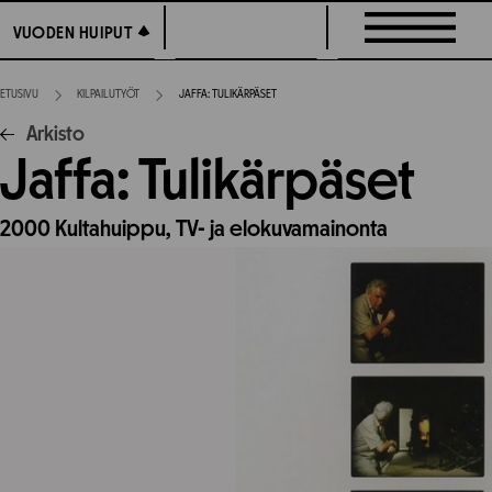
Siirry
VUODEN HUIPUT
VUODEN HUIPUT
suoraan
sisältöön
ETUSIVU
KILPAILUTYÖT
JAFFA: TULIKÄRPÄSET
Arkisto
Jaffa: Tulikärpäset
2000
Kultahuippu,
TV- ja elokuvamainonta