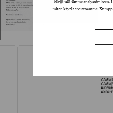
kävijämäärämme analysoimiseen. Lis
miten käytät sivustoamme. Kumppanimm
GRAFIA R
GRAFIA(A
UUDENMAA
00120 HE