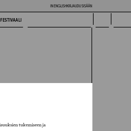
IN ENGLISH
KIRJAUDU SISÄÄN
FESTIVAALI
isuuksien tukemiseen ja