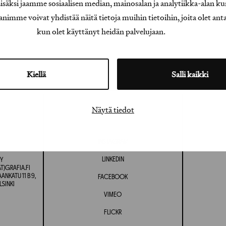
äksi jaamme sosiaalisen median, mainosalan ja analytiikka-alan ku
e voivat yhdistää näitä tietoja muihin tietoihin, joita olet antanu
kun olet käyttänyt heidän palvelujaan.
Kiellä
Salli kaikki
Näytä tiedot
INSTAGRAM
LINKEDIN
Y
T)GRAFIA.FI
NKATU 11 B 9,
FACEBOOK
LSINKI
VIMEO
FLICKR