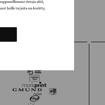
mppaneillemme tietoja siitä,
t heille tai joita on kerätty,