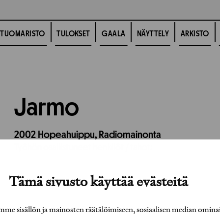
TUOMARISTO
TULOKSET
GAALA
NÄYTTELY
ARKISTO
Jarmo
2002
Hopeahuippu,
Radiomainonta
Työhön osallistuneet henkilöt / tahot:
Tämä sivusto käyttää evästeitä
e sisällön ja mainosten räätälöimiseen, sosiaalisen median omina