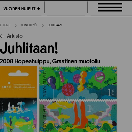
Siirry
VUODEN HUIPUT
VUODEN HUIPUT
suoraan
sisältöön
ETUSIVU
KILPAILUTYÖT
JUHLITAAN!
Arkisto
Juhlitaan!
2008
Hopeahuippu,
Graafinen muotoilu