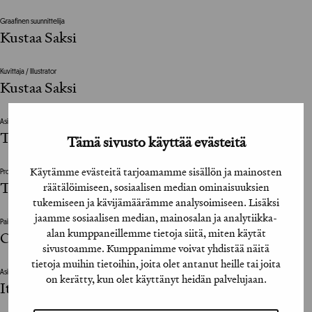
Graafinen suunnittelija
Kustaa Saksi
Kuvittaja / Illustrator
Kustaa Saksi
Asiakkaan vastuuhenkilö / Clients Representative
Tommi Kantola
Tämä sivusto käyttää evästeitä
Käytämme evästeitä tarjoamamme sisällön ja mainosten
Projektinjohto / Project Management
Tommi Kantola
räätälöimiseen, sosiaalisen median ominaisuuksien
tukemiseen ja kävijämäärämme analysoimiseen. Lisäksi
jaamme sosiaalisen median, mainosalan ja analytiikka-
Painotalo / Printing House
alan kumppaneillemme tietoja siitä, miten käytät
Cartor Security Printing
sivustoamme. Kumppanimme voivat yhdistää näitä
tietoja muihin tietoihin, joita olet antanut heille tai joita
Asiakas / Client
on kerätty, kun olet käyttänyt heidän palvelujaan.
Itella Oyj / Postimerkkikeskus