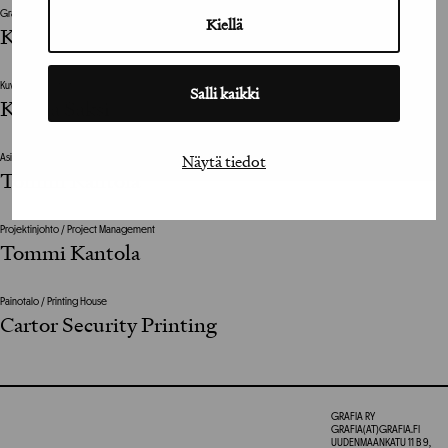
Graafinen suunnittelija
Kiellä
Kustaa Saksi
Kuvittaja / Illustrator
Salli kaikki
Kustaa Saksi
Näytä tiedot
Asiakkaan vastuuhenkilö / Clients Representative
Tommi Kantola
Projektinjohto / Project Management
Tommi Kantola
Painotalo / Printing House
Cartor Security Printing
GRAFIA RY
GRAFIA(AT)GRAFIA.FI
UUDENMAANKATU 11 B 9,