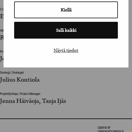
Kiellä
Copywriter
Erkko Mannila, Mikko Mäkelä
Salli kaikki
Valokuvat / Photographs
Roope Sandberg
Näytä tiedot
Account Director
Joni Räikkönen
Strategi / Strategist
Julius Kontiola
Projektijohtaja / Project Manager
Jenna Häiväoja, Tanja Ijäs
GRAFIA RY
GRAFIA(AT)GRAFIA.FI