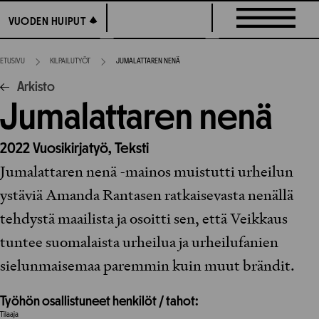
Siirry
VUODEN HUIPUT
VUODEN HUIPUT
suoraan
sisältöön
ETUSIVU
KILPAILUTYÖT
JUMALATTAREN NENÄ
Arkisto
Jumalattaren nenä
2022
Vuosikirjatyö,
Teksti
Jumalattaren nenä -mainos muistutti urheilun
ystäviä Amanda Rantasen ratkaisevasta nenällä
tehdystä maailista ja osoitti sen, että Veikkaus
tuntee suomalaista urheilua ja urheilufanien
sielunmaisemaa paremmin kuin muut brändit.
Työhön osallistuneet henkilöt / tahot:
Tilaaja