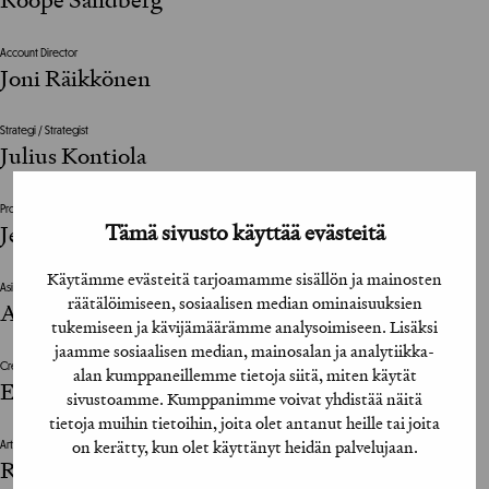
Account Director
Joni Räikkönen
Strategi / Strategist
Julius Kontiola
Projektijohtaja / Project Manager
Tämä sivusto käyttää evästeitä
Jenna Häiväoja, Tanja Ijäs
Käytämme evästeitä tarjoamamme sisällön ja mainosten
Asiakkaan vastuuhenkilö / Client’s Representative
räätälöimiseen, sosiaalisen median ominaisuuksien
Ari Tuuli
tukemiseen ja kävijämäärämme analysoimiseen. Lisäksi
jaamme sosiaalisen median, mainosalan ja analytiikka-
Creative Director
alan kumppaneillemme tietoja siitä, miten käytät
Erkko Mannila
sivustoamme. Kumppanimme voivat yhdistää näitä
tietoja muihin tietoihin, joita olet antanut heille tai joita
on kerätty, kun olet käyttänyt heidän palvelujaan.
Art Director
Roope Sandberg