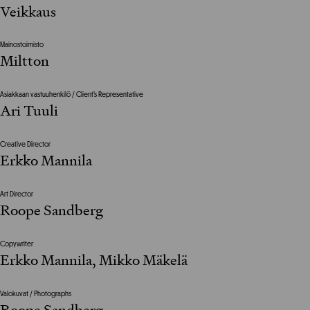
Veikkaus
Mainostoimisto
Miltton
Asiakkaan vastuuhenkilö / Client’s Representative
Ari Tuuli
Creative Director
Erkko Mannila
Art Director
Roope Sandberg
Copywriter
Erkko Mannila, Mikko Mäkelä
Valokuvat / Photographs
Roope Sandberg