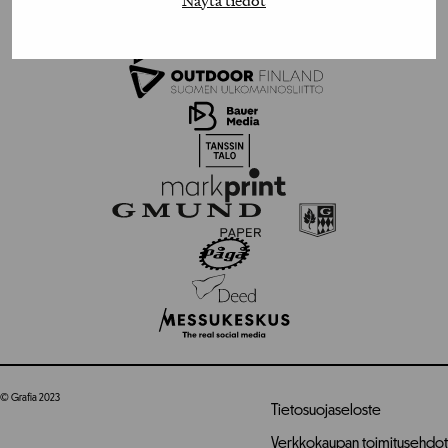
Näytä tiedot
© Grafia 2023
Tietosuojaseloste
Verkkokaupan toimitusehdot