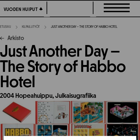
Siirry
VUODEN HUIPUT
VUODEN HUIPUT
suoraan
sisältöön
ETUSIVU
KILPAILUTYÖT
JUST ANOTHER DAY – THE STORY OF HABBO HOTEL
Arkisto
Just Another Day –
The Story of Habbo
Hotel
2004
Hopeahuippu,
Julkaisugrafiika