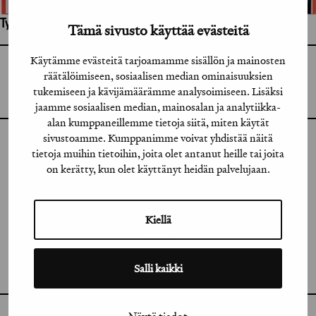
Työhön osallistuneet henkilöt / tahot:
Tämä sivusto käyttää evästeitä
Käytämme evästeitä tarjoamamme sisällön ja mainosten
GRAFIA RY
räätälöimiseen, sosiaalisen median ominaisuuksien
GRAFIA(AT)GRAFIA.FI
UUDENMAANKATU 11 B 9,
tukemiseen ja kävijämäärämme analysoimiseen. Lisäksi
00120 HELSINKI
jaamme sosiaalisen median, mainosalan ja analytiikka-
alan kumppaneillemme tietoja siitä, miten käytät
sivustoamme. Kumppanimme voivat yhdistää näitä
INSTAGRAM
tietoja muihin tietoihin, joita olet antanut heille tai joita
on kerätty, kun olet käyttänyt heidän palvelujaan.
LINKEDIN
FACEBOOK
Kiellä
VIMEO
FLICKR
Salli kaikki