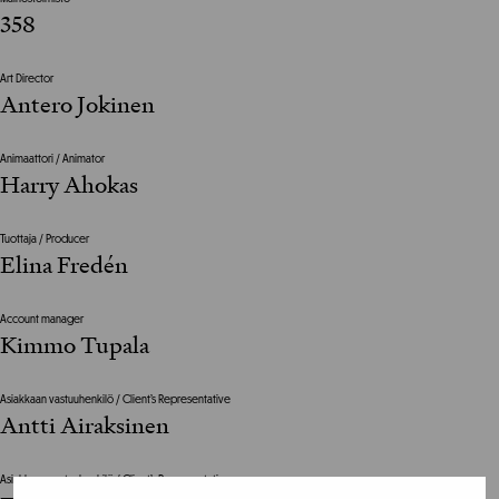
358
Art Director
Antero Jokinen
Animaattori / Animator
Harry Ahokas
Tuottaja / Producer
Elina Fredén
Account manager
Kimmo Tupala
Asiakkaan vastuuhenkilö / Client’s Representative
Antti Airaksinen
Asiakkaan vastuuhenkilö / Client’s Representative