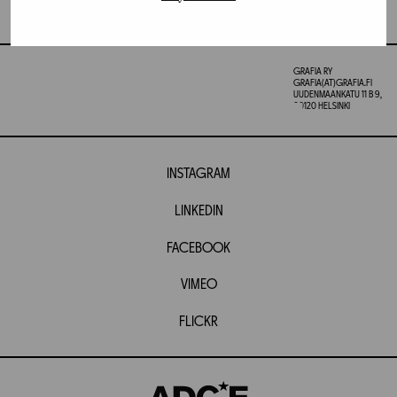
GRAFIA RY
GRAFIA(AT)GRAFIA.FI
UUDENMAANKATU 11 B 9,
00120 HELSINKI
INSTAGRAM
LINKEDIN
FACEBOOK
VIMEO
FLICKR