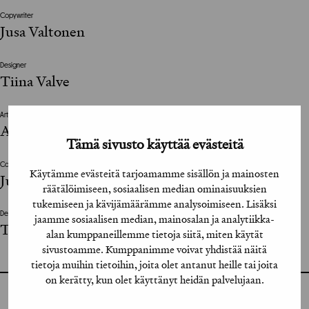
Copywriter
Jusa Valtonen
Designer
Tiina Valve
Art Director
Ari Kivi
Tämä sivusto käyttää evästeitä
Copywriter
Käytämme evästeitä tarjoamamme sisällön ja mainosten
Jusa Valtonen
räätälöimiseen, sosiaalisen median ominaisuuksien
tukemiseen ja kävijämäärämme analysoimiseen. Lisäksi
Designer
jaamme sosiaalisen median, mainosalan ja analytiikka-
Tiina Valve
alan kumppaneillemme tietoja siitä, miten käytät
sivustoamme. Kumppanimme voivat yhdistää näitä
tietoja muihin tietoihin, joita olet antanut heille tai joita
on kerätty, kun olet käyttänyt heidän palvelujaan.
GRAFIA RY
GRAFIA(AT)GRAFIA.FI