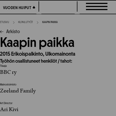
Siirry
VUODEN HUIPUT
VUODEN HUIPUT
suoraan
sisältöön
ETUSIVU
KILPAILUTYÖT
KAAPIN PAIKKA
Arkisto
Kaapin paikka
2015
Erikoispalkinto,
Ulkomainonta
Työhön osallistuneet henkilöt / tahot:
Tilaaja
BBC ry
Mainostoimisto
Zeeland Family
Art Director
Ari Kivi