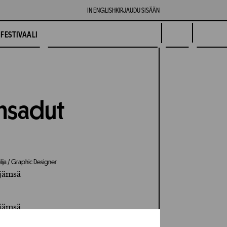
IN ENGLISH
KIRJAUDU SISÄÄN
FESTIVAALI
insadut
lija / Graphic Designer
jämsä
jämsä