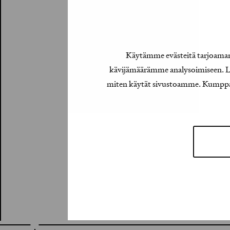
Käytämme evästeitä tarjoamamm
kävijämäärämme analysoimiseen. Lis
miten käytät sivustoamme. Kumppanimm