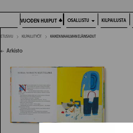
Siirry
suoraan
VUODEN HUIPUT
sisältöön
VUODEN HUIPUT
KILPAILUSTA
OSALLISTU
ETUSIVU
KILPAILUTYÖT
KAIKEN MAAILMAN ELÄINSADUT
Arkisto