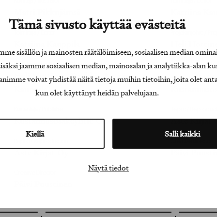
Kuvittaja / Illustrator
Toimittaja / Editor
Matti Pikkujämsä
Katriina Ka
Tämä sivusto käyttää evästeitä
Toimittaja / Editor
Projektinjohto / P
Katriina Kauppila
Heli Hottin
e sisällön ja mainosten räätälöimiseen, sosiaalisen median omina
Kauppila
äksi jaamme sosiaalisen median, mainosalan ja analytiikka-alan ku
Projektinjohto / Project Management
Heli Hottinen-Puukko, Katriina
e voivat yhdistää näitä tietoja muihin tietoihin, joita olet antanu
Kustantaja / Publish
Kauppila
Kustannusos
kun olet käyttänyt heidän palvelujaan.
Kustantaja / Publisher
Repro / Reproduct
Kustannusosakeyhtiö Otava
Aste Kirjat
Kiellä
Salli kaikki
Repro / Reproduction
Creative Director
Aste Kirjat Oy
Päivi Puust
Näytä tiedot
Creative Director
Päivi Puustinen