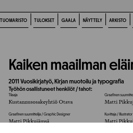
TUOMARISTO
TULOKSET
GAALA
NÄYTTELY
ARKISTO
Kaiken maailman elä
2011
Vuosikirjatyö,
Kirjan muotoilu ja typografia
Työhön osallistuneet henkilöt / tahot:
Tilaaja
Graafinen suunnitte
Kustannusosakeyhtiö Otava
Matti Pikku
Graafinen suunnittelija / Graphic Designer
Kuvittaja / Illustrator
Matti Pikkujämsä
Matti Pikku