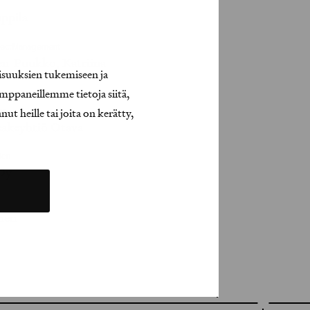
uppila
roject Management
en-Puukko, Katriina
isuuksien tukemiseen ja
mppaneillemme tietoja siitä,
t heille tai joita on kerätty,
er
akeyhtiö Otava
ion
 Oy
inen