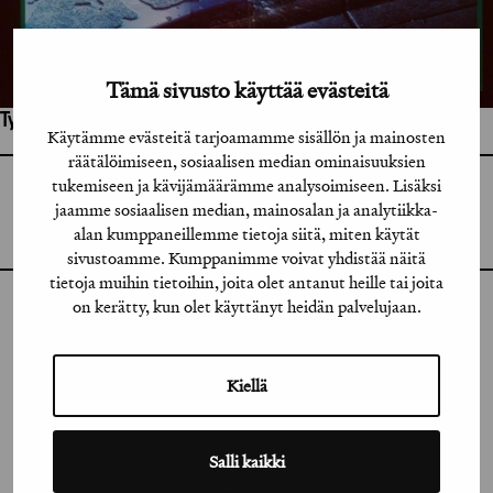
Tämä sivusto käyttää evästeitä
Työhön osallistuneet henkilöt / tahot:
Käytämme evästeitä tarjoamamme sisällön ja mainosten
räätälöimiseen, sosiaalisen median ominaisuuksien
tukemiseen ja kävijämäärämme analysoimiseen. Lisäksi
GRAFIA RY
jaamme sosiaalisen median, mainosalan ja analytiikka-
GRAFIA(AT)GRAFIA.FI
UUDENMAANKATU 11 B 9,
alan kumppaneillemme tietoja siitä, miten käytät
00120 HELSINKI
sivustoamme. Kumppanimme voivat yhdistää näitä
tietoja muihin tietoihin, joita olet antanut heille tai joita
on kerätty, kun olet käyttänyt heidän palvelujaan.
INSTAGRAM
LINKEDIN
Kiellä
FACEBOOK
VIMEO
Salli kaikki