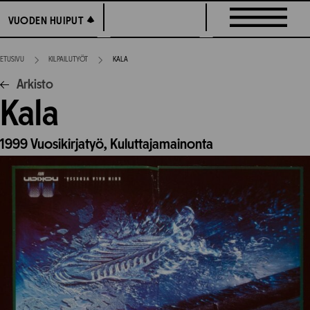
Siirry
VUODEN HUIPUT
VUODEN HUIPUT
suoraan
sisältöön
ETUSIVU
KILPAILUTYÖT
KALA
Arkisto
Kala
1999
Vuosikirjatyö,
Kuluttajamainonta