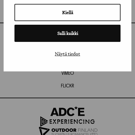
GRAFIA RY
GRAFIA(AT)GRAFIA.FI
UUDENMAANKATU 11 B 9,
Kiellä
00120 HELSINKI
Salli kaikki
INSTAGRAM
LINKEDIN
Näytä tiedot
FACEBOOK
VIMEO
FLICKR