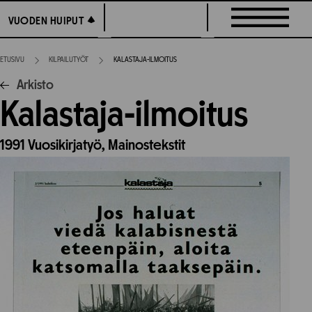
Siirry
VUODEN HUIPUT
VUODEN HUIPUT
suoraan
sisältöön
ETUSIVU
KILPAILUTYÖT
KALASTAJA-ILMOITUS
Arkisto
Kalastaja-ilmoitus
1991
Vuosikirjatyö,
Mainostekstit