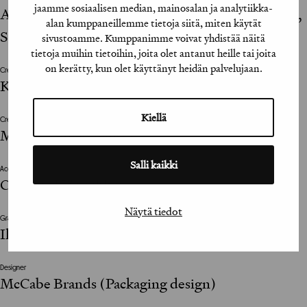
jaamme sosiaalisen median, mainosalan ja analytiikka-
Ab), Nella Lämsä, Senior Brand Manager (Karhu,
alan kumppaneillemme tietoja siitä, miten käytät
Sinebrychoff Oy Ab)
sivustoamme. Kumppanimme voivat yhdistää näitä
tietoja muihin tietoihin, joita olet antanut heille tai joita
on kerätty, kun olet käyttänyt heidän palvelujaan.
Creative
Kari Puumalainen
Kiellä
Creative Director
Mikael Nemeschansky
Salli kaikki
Account Manager
Carolina Högnabba
Näytä tiedot
Graafinen viimeistelijä / Graphic Design Assistant
Ilona Ahokainen
Designer
McCabe Brands (Packaging design)