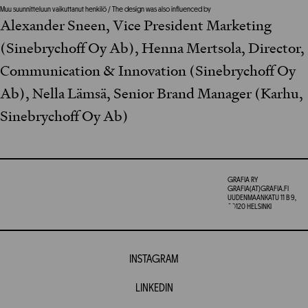
Muu suunnitteluun vaikuttanut henkilö / The design was also influenced by
Alexander Sneen, Vice President Marketing
(Sinebrychoff Oy Ab), Henna Mertsola, Director,
Communication & Innovation (Sinebrychoff Oy
Ab), Nella Lämsä, Senior Brand Manager (Karhu,
Sinebrychoff Oy Ab)
GRAFIA RY
GRAFIA(AT)GRAFIA.FI
UUDENMAANKATU 11 B 9,
00120 HELSINKI
INSTAGRAM
LINKEDIN