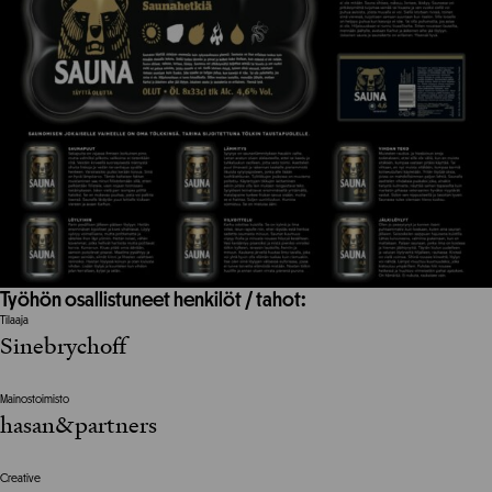
Työhön osallistuneet henkilöt / tahot:
Tilaaja
Sinebrychoff
Mainostoimisto
hasan&partners
Creative