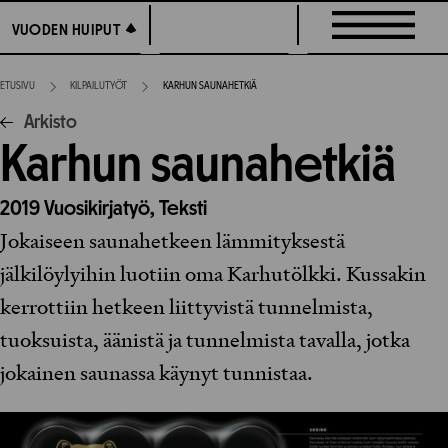
Siirry
VUODEN HUIPUT
VUODEN HUIPUT
suoraan
sisältöön
ETUSIVU
KILPAILUTYÖT
KARHUN SAUNAHETKIÄ
Arkisto
Karhun saunahetkiä
2019
Vuosikirjatyö,
Teksti
Jokaiseen saunahetkeen lämmityksestä
jälkilöylyihin luotiin oma Karhutölkki. Kussakin
kerrottiin hetkeen liittyvistä tunnelmista,
tuoksuista, äänistä ja tunnelmista tavalla, jotka
jokainen saunassa käynyt tunnistaa.