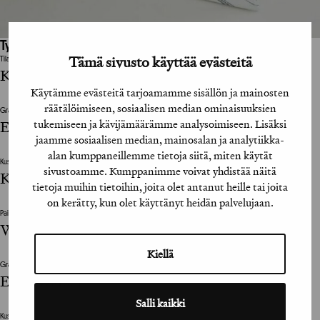
Työhön osallistuneet henkilöt / tahot:
Tämä sivusto käyttää evästeitä
Tilaaja
Kustannusosakeyhtiö Siltala
Käytämme evästeitä tarjoamamme sisällön ja mainosten
räätälöimiseen, sosiaalisen median ominaisuuksien
Graafinen suunnittelija / Graphic Designer
tukemiseen ja kävijämäärämme analysoimiseen. Lisäksi
Elina Warsta
jaamme sosiaalisen median, mainosalan ja analytiikka-
alan kumppaneillemme tietoja siitä, miten käytät
Kustantaja / Publisher
sivustoamme. Kumppanimme voivat yhdistää näitä
Kustannusosakeyhtiö Siltala
tietoja muihin tietoihin, joita olet antanut heille tai joita
on kerätty, kun olet käyttänyt heidän palvelujaan.
Painotalo / Printing House
WS Bookwell Oy
Kiellä
Graafinen suunnittelija / Graphic Designer
Elina Warsta
Salli kaikki
Kustantaja / Publisher