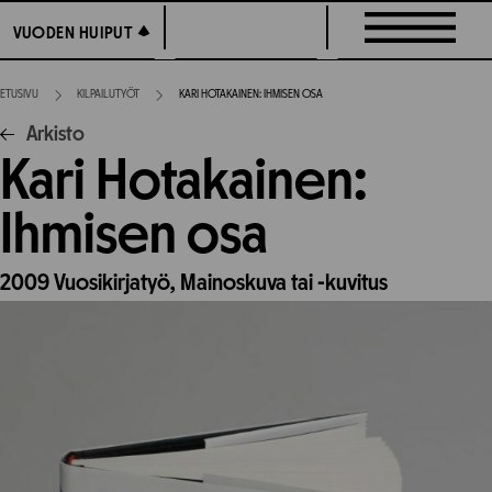
Siirry
VUODEN HUIPUT
VUODEN HUIPUT
suoraan
sisältöön
ETUSIVU
KILPAILUTYÖT
KARI HOTAKAINEN: IHMISEN OSA
Arkisto
Kari Hotakainen:
Ihmisen osa
2009
Vuosikirjatyö,
Mainoskuva tai -kuvitus