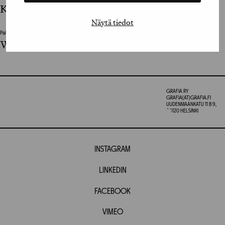
Kustannusosakeyhtiö Siltala
Näytä tiedot
Painotalo / Printing House
WS Bookwell Oy
GRAFIA RY
GRAFIA(AT)GRAFIA.FI
UUDENMAANKATU 11 B 9,
00120 HELSINKI
INSTAGRAM
LINKEDIN
FACEBOOK
VIMEO