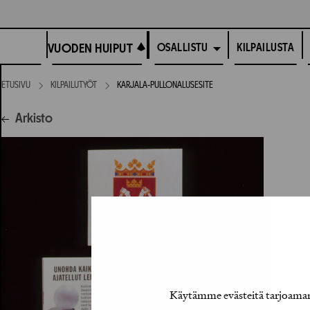
Siirry
suoraan
VUODEN HUIPUT
sisältöön
VUODEN HUIPUT
KILPAILUSTA
OSALLISTU
ETUSIVU
KILPAILUTYÖT
KARJALA-PULLONALUSESITE
Arkisto
Käytämme evästeitä tarjoamamm