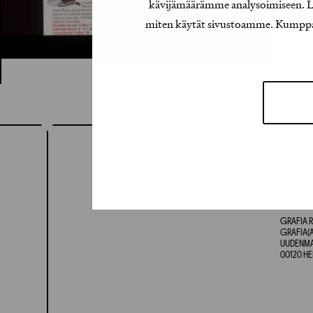
kävijämäärämme analysoimiseen. Lis
miten käytät sivustoamme. Kumppanimm
GRAFIA R
GRAFIA(A
UUDENMAA
00120 HE