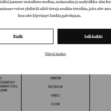
äksi jaamme sosiaalisen median, mainosalan ja analytiikka-alan ku
e voivat yhdistää näitä tietoja muihin tietoihin, joita olet antanu
kun olet käyttänyt heidän palvelujaan.
Kiellä
Salli kaikki
Näytä tiedot
INSTAGRAM
LINKEDIN
Y
T)GRAFIA.FI
NKATU 11 B 9,
FACEBOOK
LSINKI
VIMEO
FLICKR