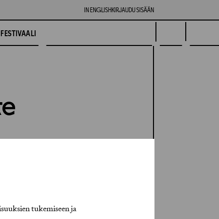
IN ENGLISH
KIRJAUDU SISÄÄN
FESTIVAALI
te
isuuksien tukemiseen ja