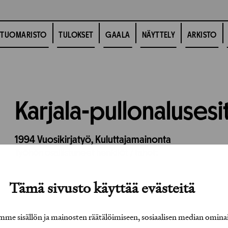
TUOMARISTO
TULOKSET
GAALA
NÄYTTELY
ARKISTO
Karjala-pullonalusesi
1994
Vuosikirjatyö,
Kuluttajamainonta
Työhön osallistuneet henkilöt / tahot:
Tämä sivusto käyttää evästeitä
e sisällön ja mainosten räätälöimiseen, sosiaalisen median omina