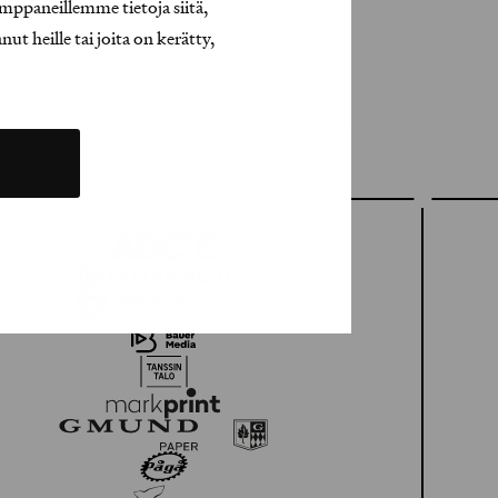
mppaneillemme tietoja siitä,
t heille tai joita on kerätty,