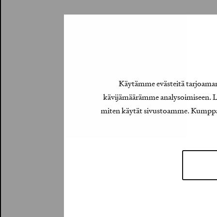
Käytämme evästeitä tarjoamamm
kävijämäärämme analysoimiseen. Lis
miten käytät sivustoamme. Kumppanimm