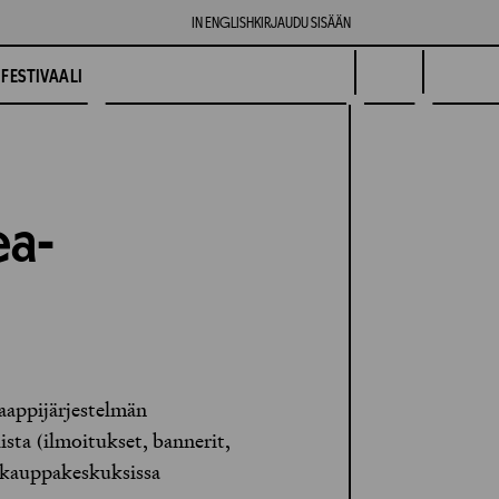
IN ENGLISH
KIRJAUDU SISÄÄN
FESTIVAALI
ea-
aappijärjestelmän
ista (ilmoitukset, bannerit,
ri kauppakeskuksissa