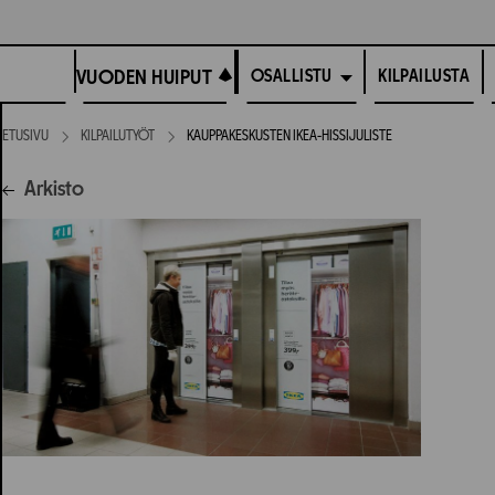
Siirry
suoraan
VUODEN HUIPUT
sisältöön
VUODEN HUIPUT
KILPAILUSTA
OSALLISTU
ETUSIVU
KILPAILUTYÖT
KAUPPAKESKUSTEN IKEA-HISSIJULISTE
Arkisto