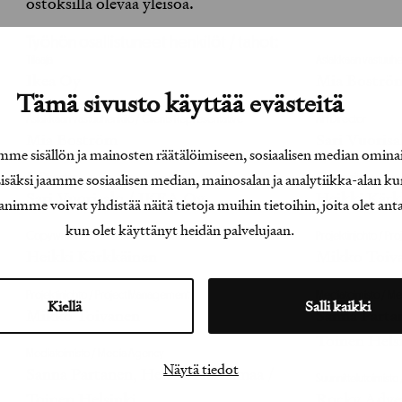
ostoksilla olevaa yleisöä.
Työhön osallistuneet henkilöt / tahot:
Tilaaja
Asiakkaan vastuuhe
Ikea Oy
Mia Boströ
Tämä sivusto käyttää evästeitä
Asiakkaan vastuuhenkilö / Clients Representative
Art Director
Mia Boström
Sari Vuoris
e sisällön ja mainosten räätälöimiseen, sosiaalisen median omina
äksi jaamme sosiaalisen median, mainosalan ja analytiikka-alan ku
Art Director
Copywriter
Sari Vuorisalo / IKEA Oy
Heikki Kärk
e voivat yhdistää näitä tietoja muihin tietoihin, joita olet antanu
kun olet käyttänyt heidän palvelujaan.
Copywriter
Projektinjohto / P
Heikki Kärkkäinen
Mikko Toiv
Projektinjohto / Project Management
Mediatoimisto / M
Kiellä
Salli kaikki
Mikko Toivanen
Sanna Parta
Toinen Hels
Mediatoimisto / Media Agency
Näytä tiedot
Sanna Partanen, Helena Herkamaa /
Suunnittelutoimist
Toinen Helsinki
Rocky Adver