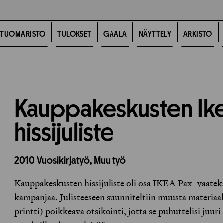
TUOMARISTO
TULOKSET
GAALA
NÄYTTELY
ARKISTO
Kauppakeskusten Ik
hissijuliste
2010
Vuosikirjatyö,
Muu työ
Kauppakeskusten hissijuliste oli osa IKEA Pax -vaatek
kampanjaa. Julisteeseen suunniteltiin muusta materiaal
printti) poikkeava otsikointi, jotta se puhuttelisi juu