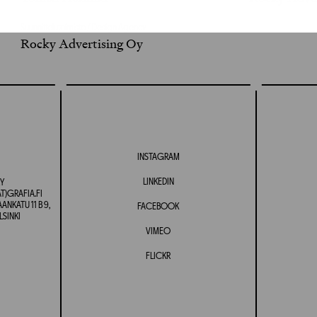
Suunnittelutoimisto / Design Agency
Rocky Advertising Oy
INSTAGRAM
LINKEDIN
Y
T)GRAFIA.FI
NKATU 11 B 9,
FACEBOOK
LSINKI
VIMEO
FLICKR