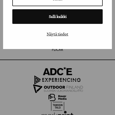
INSTAGRAM
Salli kaikki
LINKEDIN
FACEBOOK
Näytä tiedot
VIMEO
FLICKR