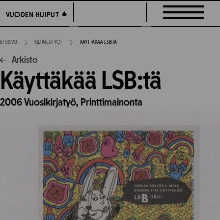
Siirry
VUODEN HUIPUT
VUODEN HUIPUT
suoraan
sisältöön
ETUSIVU
KILPAILUTYÖT
KÄYTTÄKÄÄ LSB:TÄ
Arkisto
Käyttäkää LSB:tä
2006
Vuosikirjatyö,
Printtimainonta