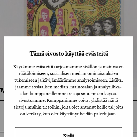
Tämä sivusto käyttää evästeitä
Käytämme evästeitä tarjoamamme sisällön ja mainosten
räätälöimiseen, sosiaalisen median ominaisuuksien
tukemiseen ja kävijämäärämme analysoimiseen. Lisäksi
jaamme sosiaalisen median, mainosalan ja analytiikka-
Työhön osallistuneet henkilöt / tahot:
alan kumppaneillemme tietoja siitä, miten käytät
sivustoamme. Kumppanimme voivat yhdistää näitä
tietoja muihin tietoihin, joita olet antanut heille tai joita
GRAFIA RY
on kerätty, kun olet käyttänyt heidän palvelujaan.
GRAFIA(AT)GRAFIA.FI
UUDENMAANKATU 11 B 9,
00120 HELSINKI
Kiellä