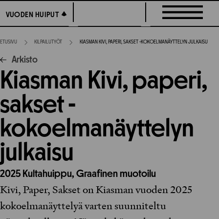
Siirry
VUODEN HUIPUT
VUODEN HUIPUT
suoraan
sisältöön
ETUSIVU
KILPAILUTYÖT
KIASMAN KIVI, PAPERI, SAKSET -KOKOELMANÄYTTELYN JULKAISU
Arkisto
Kiasman Kivi, paperi,
sakset -
kokoelmanäyttelyn
julkaisu
2025
Kultahuippu,
Graafinen muotoilu
Kivi, Paper, Sakset on Kiasman vuoden 2025
kokoelmanäyttelyä varten suunniteltu