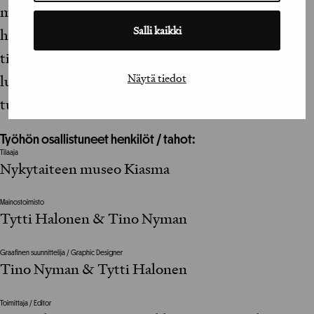
materiaalisuuden ja painotekniikan
Salli kaikki
hyödyntäminen ei kompastu temppuiluun, vaan
tiivistää esineen ja sisällön suhdetta. Kirja pitää
Näytä tiedot
lukijansa otteessaan niin, että tuomaroidessaan
tuomaristo unohtaa tuomaroivansa.
Työhön osallistuneet henkilöt / tahot:
Tilaaja
Nykytaiteen museo Kiasma
Mainostoimisto
Tytti Halonen & Tino Nyman
Graafinen suunnittelija / Graphic Designer
Tino Nyman & Tytti Halonen
Toimittaja / Editor