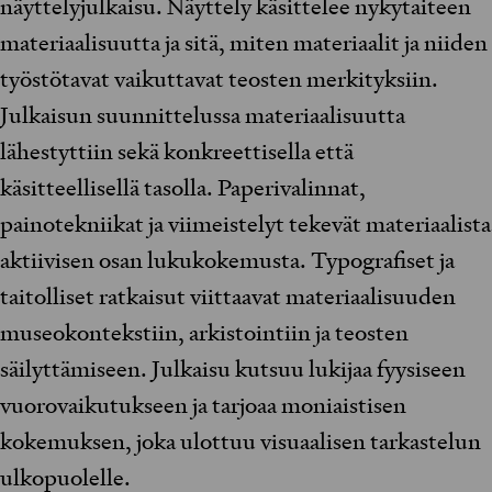
näyttelyjulkaisu. Näyttely käsittelee nykytaiteen
materiaalisuutta ja sitä, miten materiaalit ja niiden
työstötavat vaikuttavat teosten merkityksiin.
Julkaisun suunnittelussa materiaalisuutta
lähestyttiin sekä konkreettisella että
käsitteellisellä tasolla. Paperivalinnat,
painotekniikat ja viimeistelyt tekevät materiaalista
aktiivisen osan lukukokemusta. Typografiset ja
taitolliset ratkaisut viittaavat materiaalisuuden
museokontekstiin, arkistointiin ja teosten
säilyttämiseen. Julkaisu kutsuu lukijaa fyysiseen
vuorovaikutukseen ja tarjoaa moniaistisen
kokemuksen, joka ulottuu visuaalisen tarkastelun
ulkopuolelle.