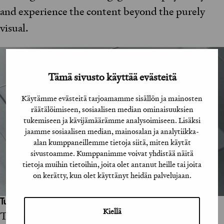
and experience the content beyond the purely
visual.
Tämä sivusto käyttää evästeitä
Käytämme evästeitä tarjoamamme sisällön ja mainosten
räätälöimiseen, sosiaalisen median ominaisuuksien
tukemiseen ja kävijämäärämme analysoimiseen. Lisäksi
jaamme sosiaalisen median, mainosalan ja analytiikka-
alan kumppaneillemme tietoja siitä, miten käytät
sivustoamme. Kumppanimme voivat yhdistää näitä
tietoja muihin tietoihin, joita olet antanut heille tai joita
on kerätty, kun olet käyttänyt heidän palvelujaan.
Tuomaroinnin perusteet:
Kiellä
Työ onnistuu sen kaikilla tasoilla. Rikas