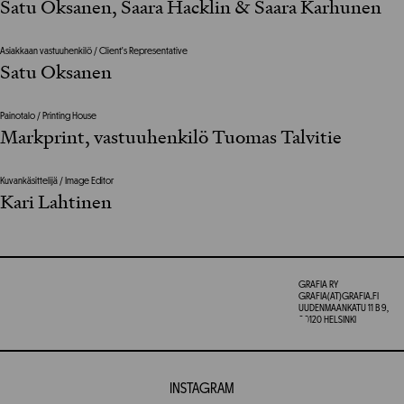
Satu Oksanen, Saara Hacklin & Saara Karhunen
Asiakkaan vastuuhenkilö / Client's Representative
Satu Oksanen
Painotalo / Printing House
Markprint, vastuuhenkilö Tuomas Talvitie
Kuvankäsittelijä / Image Editor
Kari Lahtinen
GRAFIA RY
GRAFIA(AT)GRAFIA.FI
UUDENMAANKATU 11 B 9,
00120 HELSINKI
INSTAGRAM