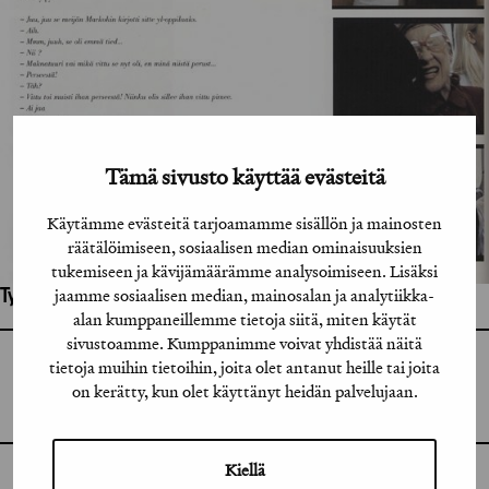
Tämä sivusto käyttää evästeitä
Käytämme evästeitä tarjoamamme sisällön ja mainosten
räätälöimiseen, sosiaalisen median ominaisuuksien
tukemiseen ja kävijämäärämme analysoimiseen. Lisäksi
jaamme sosiaalisen median, mainosalan ja analytiikka-
Työhön osallistuneet henkilöt / tahot:
alan kumppaneillemme tietoja siitä, miten käytät
sivustoamme. Kumppanimme voivat yhdistää näitä
tietoja muihin tietoihin, joita olet antanut heille tai joita
GRAFIA RY
GRAFIA(AT)GRAFIA.FI
on kerätty, kun olet käyttänyt heidän palvelujaan.
UUDENMAANKATU 11 B 9,
00120 HELSINKI
Kiellä