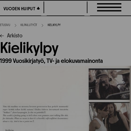
Siirry
VUODEN HUIPUT
VUODEN HUIPUT
suoraan
sisältöön
ETUSIVU
KILPAILUTYÖT
KIELIKYLPY
Arkisto
Kielikylpy
1999
Vuosikirjatyö,
TV- ja elokuvamainonta