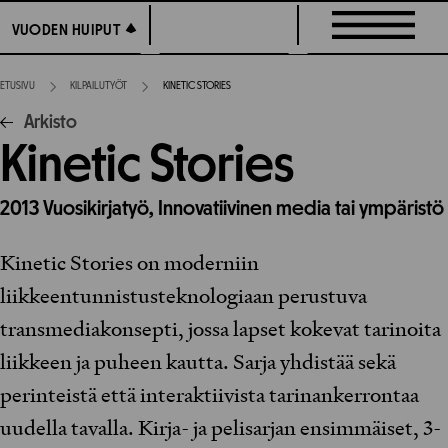
Siirry
VUODEN HUIPUT
VUODEN HUIPUT
suoraan
sisältöön
ETUSIVU
KILPAILUTYÖT
KINETIC STORIES
Arkisto
Kinetic Stories
2013
Vuosikirjatyö,
Innovatiivinen media tai ympäristö
Kinetic Stories on moderniin
liikkeentunnistusteknologiaan perustuva
transmediakonsepti, jossa lapset kokevat tarinoita
liikkeen ja puheen kautta. Sarja yhdistää sekä
perinteistä että interaktiivista tarinankerrontaa
uudella tavalla. Kirja- ja pelisarjan ensimmäiset, 3-