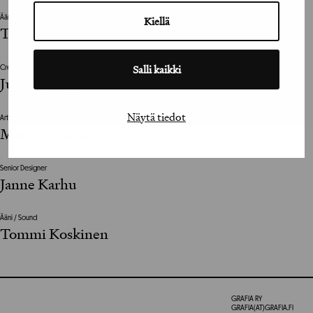
Kiellä
Ääni / Sound
Tommi Koskinen
Salli kaikki
Creative Director
Julius Tuomisto
Näytä tiedot
Art Director
Mari Huhtanen
Senior Designer
Janne Karhu
Ääni / Sound
Tommi Koskinen
GRAFIA RY
GRAFIA(AT)GRAFIA.FI