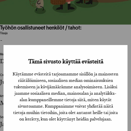
Työhön osallistuneet henkilöt / tahot:
Tilaaja
-
Mainostoimisto
Delicode Oy
Tämä sivusto käyttää evästeitä
Käytämme evästeitä tarjoamamme sisällön ja mainosten
Creative Director
räätälöimiseen, sosiaalisen median ominaisuuksien
Julius Tuomisto
tukemiseen ja kävijämäärämme analysoimiseen. Lisäksi
jaamme sosiaalisen median, mainosalan ja analytiikka-
Art Director
alan kumppaneillemme tietoja siitä, miten käytät
Mari Huhtanen
sivustoamme. Kumppanimme voivat yhdistää näitä
tietoja muihin tietoihin, joita olet antanut heille tai joita
on kerätty, kun olet käyttänyt heidän palvelujaan.
Senior Designer
Janne Karhu