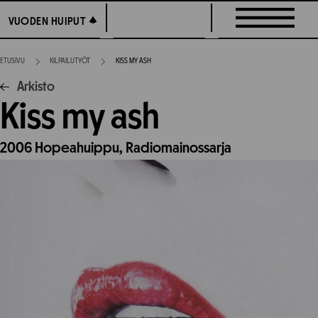
Siirry
VUODEN HUIPUT
VUODEN HUIPUT
suoraan
sisältöön
ETUSIVU
KILPAILUTYÖT
KISS MY ASH
Arkisto
Kiss my ash
2006
Hopeahuippu,
Radiomainossarja