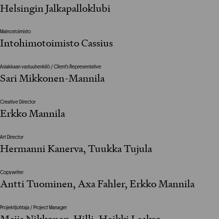
Helsingin Jalkapalloklubi
Mainostoimisto
Intohimotoimisto Cassius
Asiakkaan vastuuhenkilö / Client’s Representative
Sari Mikkonen-Mannila
Creative Director
Erkko Mannila
Art Director
Hermanni Kanerva, Tuukka Tujula
Copywriter
Antti Tuominen, Axa Fahler, Erkko Mannila
Projektijohtaja / Project Manager
Maija Nikkonen-Hilli, Heikki Laakso