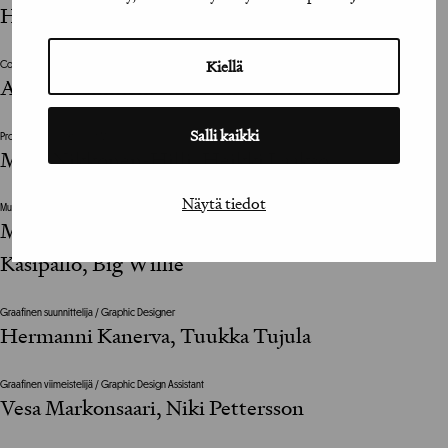
Hermanni Kanerva, Tuukka Tujula
Kiellä
Copywriter
Antti Tuominen, Axa Fahler, Erkko Mannila
Salli kaikki
Projektijohtaja / Project Manager
Maija Nikkonen-Hilli, Heikki Laakso
Näytä tiedot
Muu suunnitteluun vaikuttanut henkilö / The design was also influenced by
Mete Ufacik / Ufacik & Partners, Otto Ilola /
Kasipallo, Big Willie
Graafinen suunnittelija / Graphic Designer
Hermanni Kanerva, Tuukka Tujula
Graafinen viimeistelijä / Graphic Design Assistant
Vesa Markonsaari, Niki Pettersson