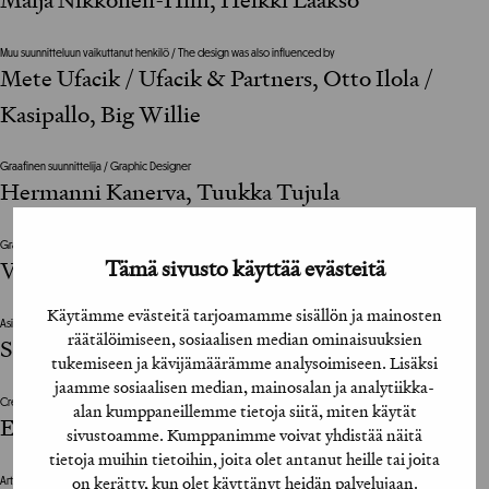
Muu suunnitteluun vaikuttanut henkilö / The design was also influenced by
Mete Ufacik / Ufacik & Partners, Otto Ilola /
Kasipallo, Big Willie
Graafinen suunnittelija / Graphic Designer
Hermanni Kanerva, Tuukka Tujula
Graafinen viimeistelijä / Graphic Design Assistant
Tämä sivusto käyttää evästeitä
Vesa Markonsaari, Niki Pettersson
Käytämme evästeitä tarjoamamme sisällön ja mainosten
Asiakkaan vastuuhenkilö / Client’s Representative
räätälöimiseen, sosiaalisen median ominaisuuksien
Sari Mikkonen-Mannila
tukemiseen ja kävijämäärämme analysoimiseen. Lisäksi
jaamme sosiaalisen median, mainosalan ja analytiikka-
Creative Director
alan kumppaneillemme tietoja siitä, miten käytät
Erkko Mannila
sivustoamme. Kumppanimme voivat yhdistää näitä
tietoja muihin tietoihin, joita olet antanut heille tai joita
on kerätty, kun olet käyttänyt heidän palvelujaan.
Art Director