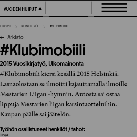
Siirry
VUODEN HUIPUT
VUODEN HUIPUT
suoraan
sisältöön
ETUSIVU
KILPAILUTYÖT
#KLUBIMOBIILI
Arkisto
#Klubimobiili
2015
Vuosikirjatyö,
Ulkomainonta
#Klubimobiili kiersi kesällä 2015 Helsinkiä.
Läsnäolostaan se ilmoitti kajauttamalla ilmoille
Mestarien Liigan -hymnin. Autosta sai ostaa
lippuja Mestarien liigan karsintaotteluihin.
Kaupan päälle sai jäätelön.
Työhön osallistuneet henkilöt / tahot:
Tilaaja