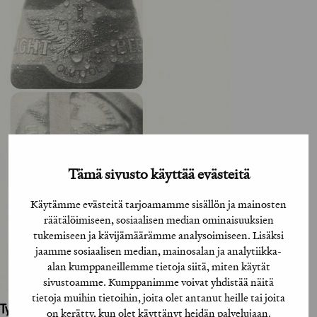
Tämä sivusto käyttää evästeitä
Käytämme evästeitä tarjoamamme sisällön ja mainosten
räätälöimiseen, sosiaalisen median ominaisuuksien
tukemiseen ja kävijämäärämme analysoimiseen. Lisäksi
jaamme sosiaalisen median, mainosalan ja analytiikka-
alan kumppaneillemme tietoja siitä, miten käytät
sivustoamme. Kumppanimme voivat yhdistää näitä
tietoja muihin tietoihin, joita olet antanut heille tai joita
Työhön osallistuneet henkilöt / tahot:
on kerätty, kun olet käyttänyt heidän palvelujaan.