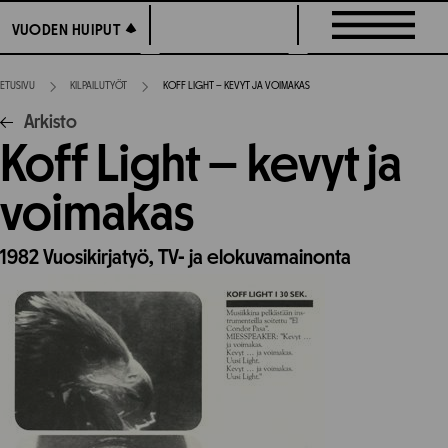
Siirry
VUODEN HUIPUT
VUODEN HUIPUT
suoraan
sisältöön
ETUSIVU
KILPAILUTYÖT
KOFF LIGHT – KEVYT JA VOIMAKAS
Arkisto
Koff Light – kevyt ja
voimakas
1982
Vuosikirjatyö,
TV- ja elokuvamainonta