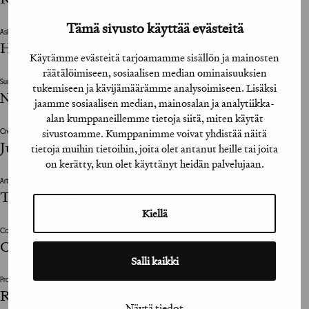
Tämä sivusto käyttää evästeitä
Asiakkaan vastuuhenkilö / Clients Representative
Heidi Ryhänen, Stefan Andersson
Käytämme evästeitä tarjoamamme sisällön ja mainosten
räätälöimiseen, sosiaalisen median ominaisuuksien
Suunnittelutoimisto / Design Agency
tukemiseen ja kävijämäärämme analysoimiseen. Lisäksi
N2 Marketing Oy
jaamme sosiaalisen median, mainosalan ja analytiikka-
alan kumppaneillemme tietoja siitä, miten käytät
sivustoamme. Kumppanimme voivat yhdistää näitä
Creative Director
Jussi Nurmio
tietoja muihin tietoihin, joita olet antanut heille tai joita
on kerätty, kun olet käyttänyt heidän palvelujaan.
Art Director
Tuomas Tofferi
Kiellä
Copywriter
Olli Sirén
Salli kaikki
Projektinjohto / Project Management
Reeta Hietalahti (asiakkuusjohtaja), Mira
Näytä tiedot