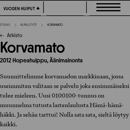
Siirry
VUODEN HUIPUT
VUODEN HUIPUT
suoraan
sisältöön
ETUSIVU
KILPAILUTYÖT
KORVAMATO
Arkisto
Korvamato
2012
Hopeahuippu,
Äänimainonta
Suunnittelimme korvamadon markkinaan, jossa
useimmiten valitaan se palvelu joka ensimmäiseksi
tulee mieleen. Uusi 0100100-tunnus on
muunnelma tutusta lastenlaulusta Hämä-hämä-
häkki. Ja sehän tarttui! Nolla sata sata, sieltä löytyy
kaikki.