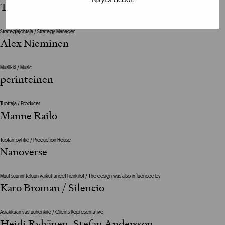
Träskelin (vastaava tuottaja)
Strategiajohtaja / Strategy Manager
Alex Nieminen
Musiikki / Music
perinteinen
Tuottaja / Producer
Manne Railo
Tuotantoyhtiö / Production House
Nanoverse
Muut suunnitteluun vaikuttaneet henkilöt / The design was also influenced by
Karo Broman / Silencio
Asiakkaan vastuuhenkilö / Clients Representative
Heidi Ryhänen, Stefan Andersson