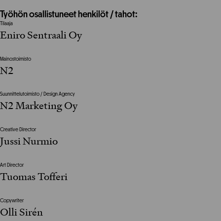
Työhön osallistuneet henkilöt / tahot:
Tilaaja
Eniro Sentraali Oy
Mainostoimisto
N2
Suunnittelutoimisto / Design Agency
N2 Marketing Oy
Creative Director
Jussi Nurmio
Art Director
Tuomas Tofferi
Copywriter
Olli Sirén