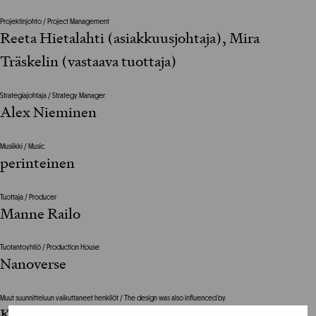
Projektinjohto / Project Management
Reeta Hietalahti (asiakkuusjohtaja), Mira
Träskelin (vastaava tuottaja)
Strategiajohtaja / Strategy Manager
Alex Nieminen
Musiikki / Music
perinteinen
Tuottaja / Producer
Manne Railo
Tuotantoyhtiö / Production House
Nanoverse
Muut suunnitteluun vaikuttaneet henkilöt / The design was also influenced by
Karo Broman / Silencio