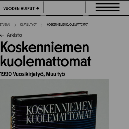
Siirry
VUODEN HUIPUT
VUODEN HUIPUT
suoraan
sisältöön
ETUSIVU
KILPAILUTYÖT
KOSKENNIEMEN KUOLEMATTOMAT
Arkisto
Koskenniemen
kuolemattomat
1990
Vuosikirjatyö,
Muu työ