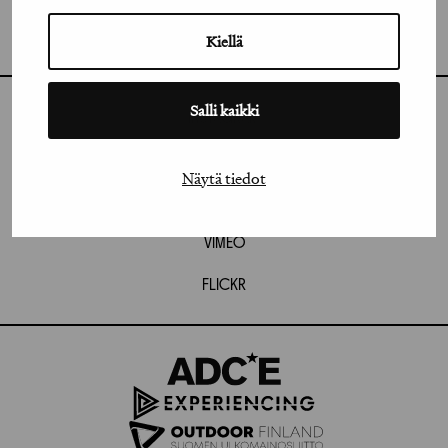
GRAFIA RY
GRAFIA(AT)GRAFIA.FI
UUDENMAANKATU 11 B 9,
Kiellä
00120 HELSINKI
Salli kaikki
INSTAGRAM
LINKEDIN
Näytä tiedot
FACEBOOK
VIMEO
FLICKR