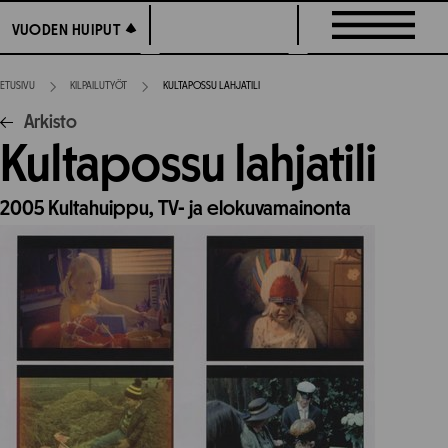
Siirry
VUODEN HUIPUT
VUODEN HUIPUT
suoraan
sisältöön
ETUSIVU
KILPAILUTYÖT
KULTAPOSSU LAHJATILI
Arkisto
Kultapossu lahjatili
2005
Kultahuippu,
TV- ja elokuvamainonta