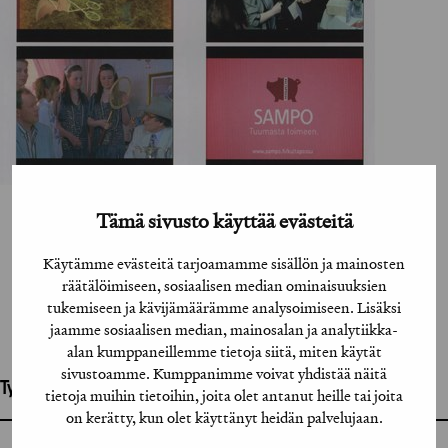
Tämä sivusto käyttää evästeitä
Käytämme evästeitä tarjoamamme sisällön ja mainosten
räätälöimiseen, sosiaalisen median ominaisuuksien
tukemiseen ja kävijämäärämme analysoimiseen. Lisäksi
jaamme sosiaalisen median, mainosalan ja analytiikka-
alan kumppaneillemme tietoja siitä, miten käytät
sivustoamme. Kumppanimme voivat yhdistää näitä
Työhön osallistuneet henkilöt / tahot:
tietoja muihin tietoihin, joita olet antanut heille tai joita
on kerätty, kun olet käyttänyt heidän palvelujaan.