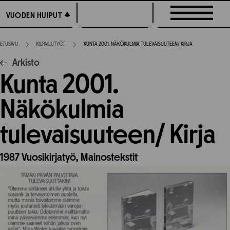
Siirry
VUODEN HUIPUT
VUODEN HUIPUT
suoraan
sisältöön
ETUSIVU
KILPAILUTYÖT
KUNTA 2001. NÄKÖKULMIA TULEVAISUUTEEN/ KIRJA
Arkisto
Kunta 2001.
Näkökulmia
tulevaisuuteen/ Kirja
1987
Vuosikirjatyö,
Mainostekstit