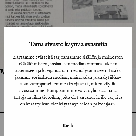
Tämä sivusto käyttää evästeitä
Käytämme evästeitä tarjoamamme sisällön ja mainosten
räätälöimiseen, sosiaalisen median ominaisuuksien
tukemiseen ja kävijämäärämme analysoimiseen. Lisäksi
Työhön osallistuneet henkilöt / tahot:
jaamme sosiaalisen median, mainosalan ja analytiikka-
alan kumppaneillemme tietoja siitä, miten käytät
sivustoamme. Kumppanimme voivat yhdistää näitä
GRAFIA RY
GRAFIA(AT)GRAFIA.FI
tietoja muihin tietoihin, joita olet antanut heille tai joita
UUDENMAANKATU 11 B 9,
on kerätty, kun olet käyttänyt heidän palvelujaan.
00120 HELSINKI
Kiellä
INSTAGRAM