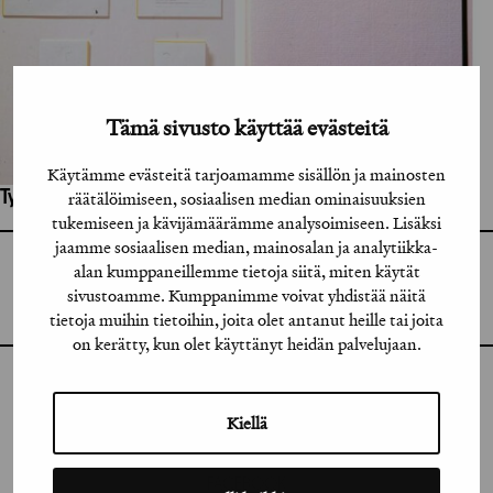
Tämä sivusto käyttää evästeitä
Käytämme evästeitä tarjoamamme sisällön ja mainosten
Työhön osallistuneet henkilöt / tahot:
räätälöimiseen, sosiaalisen median ominaisuuksien
tukemiseen ja kävijämäärämme analysoimiseen. Lisäksi
jaamme sosiaalisen median, mainosalan ja analytiikka-
GRAFIA RY
alan kumppaneillemme tietoja siitä, miten käytät
GRAFIA(AT)GRAFIA.FI
sivustoamme. Kumppanimme voivat yhdistää näitä
UUDENMAANKATU 11 B 9,
00120 HELSINKI
tietoja muihin tietoihin, joita olet antanut heille tai joita
on kerätty, kun olet käyttänyt heidän palvelujaan.
INSTAGRAM
Kiellä
LINKEDIN
FACEBOOK