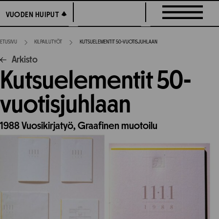
Siirry
VUODEN HUIPUT
VUODEN HUIPUT
suoraan
sisältöön
ETUSIVU
KILPAILUTYÖT
KUTSUELEMENTIT 50-VUOTISJUHLAAN
Arkisto
Kutsuelementit 50-
vuotisjuhlaan
1988
Vuosikirjatyö,
Graafinen muotoilu