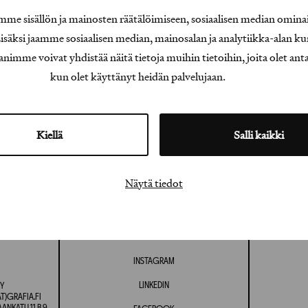
e sisällön ja mainosten räätälöimiseen, sosiaalisen median omina
äksi jaamme sosiaalisen median, mainosalan ja analytiikka-alan ku
e voivat yhdistää näitä tietoja muihin tietoihin, joita olet antanu
kun olet käyttänyt heidän palvelujaan.
Kiellä
Salli kaikki
Näytä tiedot
INSTAGRAM
LINKEDIN
Y
T)GRAFIA.FI