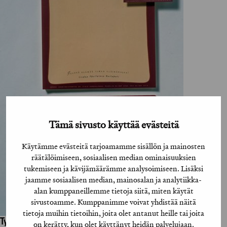
Tämä sivusto käyttää evästeitä
Käytämme evästeitä tarjoamamme sisällön ja mainosten
räätälöimiseen, sosiaalisen median ominaisuuksien
tukemiseen ja kävijämäärämme analysoimiseen. Lisäksi
jaamme sosiaalisen median, mainosalan ja analytiikka-
alan kumppaneillemme tietoja siitä, miten käytät
sivustoamme. Kumppanimme voivat yhdistää näitä
tietoja muihin tietoihin, joita olet antanut heille tai joita
Työhön osallistuneet henkilöt / tahot:
on kerätty, kun olet käyttänyt heidän palvelujaan.