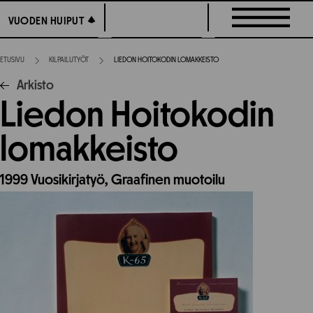
Siirry
VUODEN HUIPUT
VUODEN HUIPUT
suoraan
sisältöön
ETUSIVU
KILPAILUTYÖT
LIEDON HOITOKODIN LOMAKKEISTO
Arkisto
Liedon Hoitokodin
lomakkeisto
1999
Vuosikirjatyö,
Graafinen muotoilu