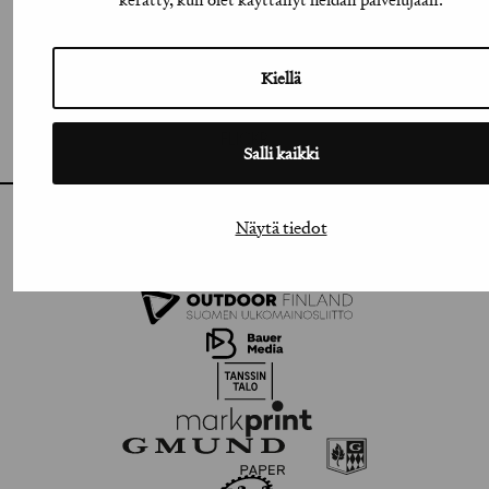
LINKEDIN
FACEBOOK
Kiellä
VIMEO
FLICKR
Salli kaikki
Näytä tiedot