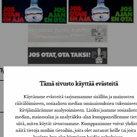
Työhön osallistuneet henkilöt / tahot:
Tämä sivusto käyttää evästeitä
GRAFIA RY
GRAFIA(AT)GRAFIA.FI
Käytämme evästeitä tarjoamamme sisällön ja mainosten
UUDENMAANKATU 11 B 9,
räätälöimiseen, sosiaalisen median ominaisuuksien tukemiseen
00120 HELSINKI
kävijämäärämme analysoimiseen. Lisäksi jaamme sosiaalise
median, mainosalan ja analytiikka-alan kumppaneillemme tiet
siitä, miten käytät sivustoamme. Kumppanimme voivat yhdis
INSTAGRAM
näitä tietoja muihin tietoihin, joita olet antanut heille tai joita
kerätty, kun olet käyttänyt heidän palvelujaan.