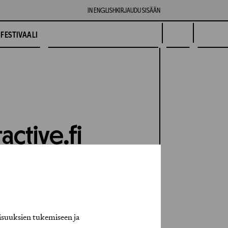
IN ENGLISH
KIRJAUDU SISÄÄN
FESTIVAALI
active.fi
isuuksien tukemiseen ja