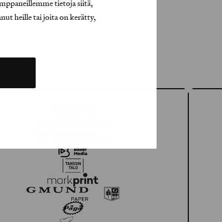
mppaneillemme tietoja siitä,
t heille tai joita on kerätty,