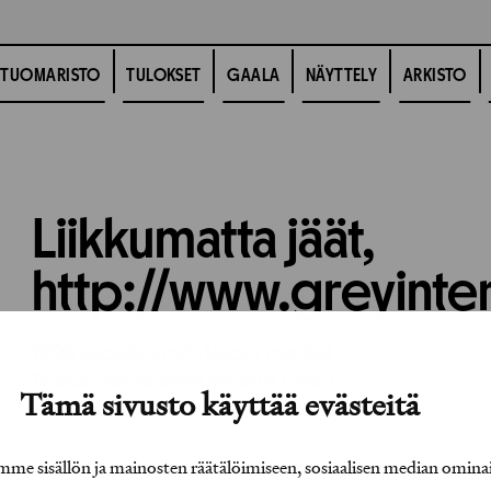
TUOMARISTO
TULOKSET
GAALA
NÄYTTELY
ARKISTO
Liikkumatta jäät,
http://www.greyinter
1996
Vuosikirjatyö,
Uudet mediat
Työhön osallistuneet henkilöt / tahot:
Tämä sivusto käyttää evästeitä
e sisällön ja mainosten räätälöimiseen, sosiaalisen median omina