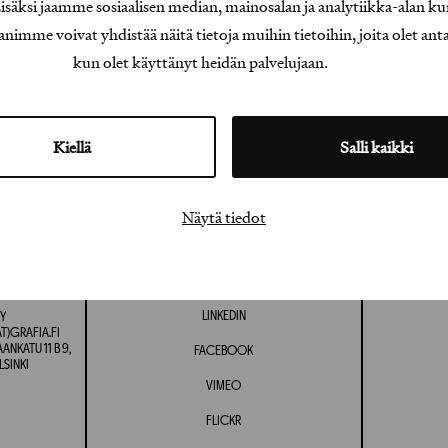
äksi jaamme sosiaalisen median, mainosalan ja analytiikka-alan ku
e voivat yhdistää näitä tietoja muihin tietoihin, joita olet antanu
kun olet käyttänyt heidän palvelujaan.
Kiellä
Salli kaikki
Näytä tiedot
INSTAGRAM
LINKEDIN
Y
T)GRAFIA.FI
NKATU 11 B 9,
FACEBOOK
LSINKI
VIMEO
FLICKR