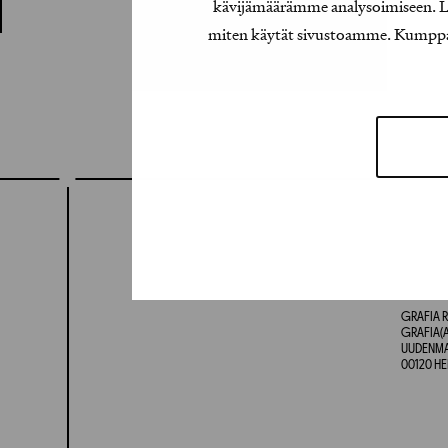
kävijämäärämme analysoimiseen. Lis
miten käytät sivustoamme. Kumppanimm
GRAFIA R
GRAFIA(A
UUDENMAA
00120 HE