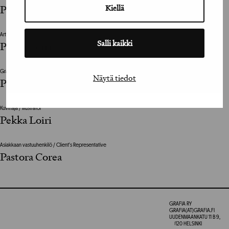
Kiellä
Pekka Loiri
Art Director
Salli kaikki
Pekka Loiri
Graafinen suunnittelija / Graphic Designer
Näytä tiedot
Pekka Loiri
Kuvittaja / Illustrator
Pekka Loiri
Asiakkaan vastuuhenkilö / Client's Representative
Pastora Corea
GRAFIA RY
GRAFIA(AT)GRAFIA.FI
UUDENMAANKATU 11 B 9,
00120 HELSINKI