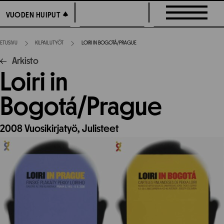
Siirry
VUODEN HUIPUT
VUODEN HUIPUT
suoraan
sisältöön
ETUSIVU
KILPAILUTYÖT
LOIRI IN BOGOTÁ/PRAGUE
Arkisto
Loiri in
Bogotá/Prague
2008
Vuosikirjatyö,
Julisteet