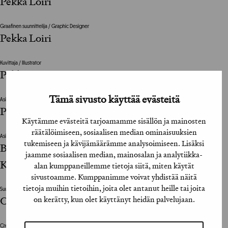
Pekka Loiri
Graafinen suunnittelija / Graphic Designer
Pekka Loiri
Kuvittaja / Illustrator
Pekka Loiri
Tämä sivusto käyttää evästeitä
Asiakkaan vastuuhenkilö / Client's Representative
Pastora Corea
Käytämme evästeitä tarjoamamme sisällön ja mainosten
räätälöimiseen, sosiaalisen median ominaisuuksien
Asiakas / Client
tukemiseen ja kävijämäärämme analysoimiseen. Lisäksi
Bogota Museum of Modern Art / Galeria Altan
jaamme sosiaalisen median, mainosalan ja analytiikka-
Klamovka
alan kumppaneillemme tietoja siitä, miten käytät
sivustoamme. Kumppanimme voivat yhdistää näitä
tietoja muihin tietoihin, joita olet antanut heille tai joita
Suunnittelutoimisto / Design Agency
on kerätty, kun olet käyttänyt heidän palvelujaan.
Original Loiri Oy
Creative Director