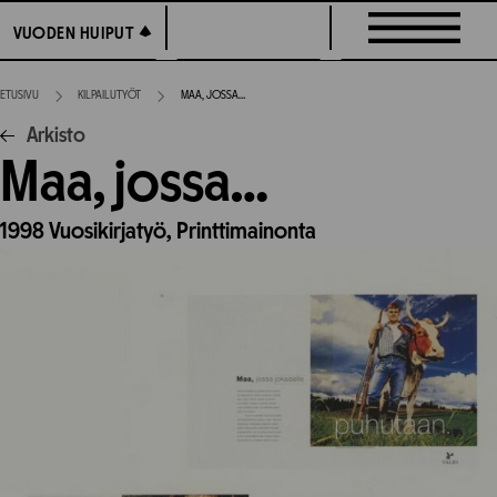
Siirry
VUODEN HUIPUT
VUODEN HUIPUT
suoraan
sisältöön
ETUSIVU
KILPAILUTYÖT
MAA, JOSSA…
Arkisto
Maa, jossa…
1998
Vuosikirjatyö,
Printtimainonta