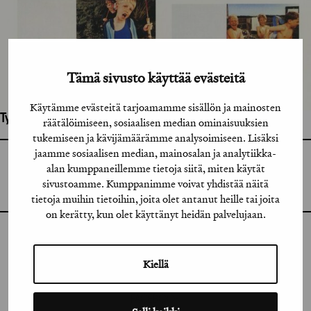
Tämä sivusto käyttää evästeitä
Käytämme evästeitä tarjoamamme sisällön ja mainosten
Työhön osallistuneet henkilöt / tahot:
räätälöimiseen, sosiaalisen median ominaisuuksien
tukemiseen ja kävijämäärämme analysoimiseen. Lisäksi
jaamme sosiaalisen median, mainosalan ja analytiikka-
GRAFIA RY
alan kumppaneillemme tietoja siitä, miten käytät
GRAFIA(AT)GRAFIA.FI
UUDENMAANKATU 11 B 9,
sivustoamme. Kumppanimme voivat yhdistää näitä
00120 HELSINKI
tietoja muihin tietoihin, joita olet antanut heille tai joita
on kerätty, kun olet käyttänyt heidän palvelujaan.
INSTAGRAM
Kiellä
LINKEDIN
FACEBOOK