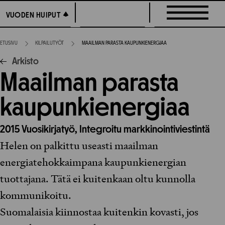
Siirry
VUODEN HUIPUT
VUODEN HUIPUT
suoraan
sisältöön
ETUSIVU
KILPAILUTYÖT
MAAILMAN PARASTA KAUPUNKIENERGIAA
Arkisto
Maailman parasta
kaupunkienergiaa
2015
Vuosikirjatyö,
Integroitu markkinointiviestintä
Helen on palkittu useasti maailman
energiatehokkaimpana kaupunkienergian
tuottajana. Tätä ei kuitenkaan oltu kunnolla
kommunikoitu.
Suomalaisia kiinnostaa kuitenkin kovasti, jos