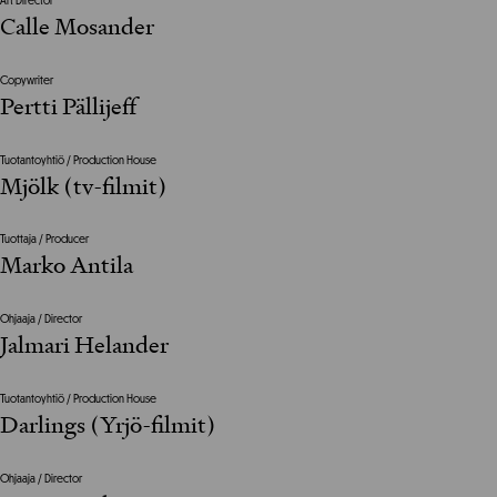
Art Director
Calle Mosander
Copywriter
Pertti Pällijeff
Tuotantoyhtiö / Production House
Mjölk (tv-filmit)
Tuottaja / Producer
Marko Antila
Ohjaaja / Director
Jalmari Helander
Tuotantoyhtiö / Production House
Darlings (Yrjö-filmit)
Ohjaaja / Director