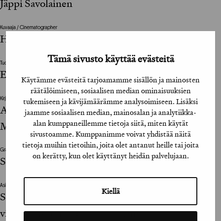
Jäppi Savolainen
Kuvaaja / Cinematographer
Hannu Pyyhtiä
Tämä sivusto käyttää evästeitä
Tuottaja / Producer
Elina Raitis
Käytämme evästeitä tarjoamamme sisällön ja mainosten
räätälöimiseen, sosiaalisen median ominaisuuksien
Kirjoittaja / Writer
tukemiseen ja kävijämäärämme analysoimiseen. Lisäksi
André Wickström, Pertti Pällijeff, Calle
jaamme sosiaalisen median, mainosalan ja analytiikka-
alan kumppaneillemme tietoja siitä, miten käytät
Mosander, Reeta Hietalahti
sivustoamme. Kumppanimme voivat yhdistää näitä
tietoja muihin tietoihin, joita olet antanut heille tai joita
Graafinen suunnittelija / Graphic Designer
on kerätty, kun olet käyttänyt heidän palvelujaan.
Santeri Kekkonen
Asiakkaan vastuuhenkilö / Client’s Representative
Kiellä
Sanna Jääskeläinen, markkinointi- ja
viestintäpäällikkö / Jukka Helin,