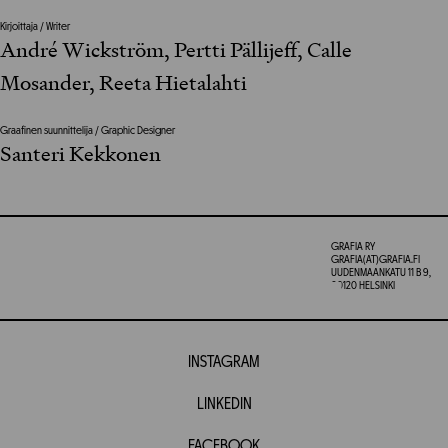
Kirjoittaja / Writer
André Wickström, Pertti Pällijeff, Calle
Mosander, Reeta Hietalahti
Graafinen suunnittelija / Graphic Designer
Santeri Kekkonen
GRAFIA RY
GRAFIA(AT)GRAFIA.FI
UUDENMAANKATU 11 B 9,
00120 HELSINKI
INSTAGRAM
LINKEDIN
FACEBOOK