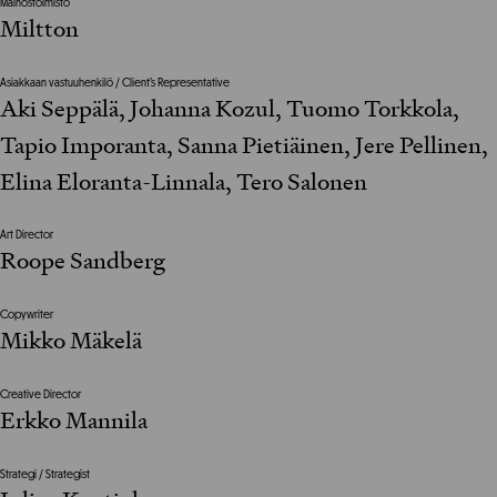
Mainostoimisto
Miltton
Asiakkaan vastuuhenkilö / Client’s Representative
Aki Seppälä, Johanna Kozul, Tuomo Torkkola,
Tapio Imporanta, Sanna Pietiäinen, Jere Pellinen,
Elina Eloranta-Linnala, Tero Salonen
Art Director
Roope Sandberg
Copywriter
Mikko Mäkelä
Creative Director
Erkko Mannila
Strategi / Strategist