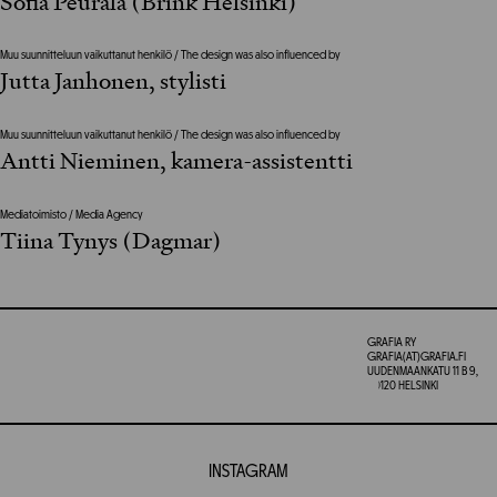
Sofia Peurala (Brink Helsinki)
Muu suunnitteluun vaikuttanut henkilö / The design was also influenced by
Jutta Janhonen, stylisti
Muu suunnitteluun vaikuttanut henkilö / The design was also influenced by
Antti Nieminen, kamera-assistentti
Mediatoimisto / Media Agency
Tiina Tynys (Dagmar)
GRAFIA RY
GRAFIA(AT)GRAFIA.FI
UUDENMAANKATU 11 B 9,
00120 HELSINKI
INSTAGRAM