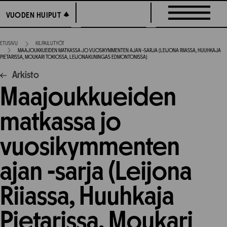
Siirry
VUODEN HUIPUT
VUODEN HUIPUT
suoraan
sisältöön
ETUSIVU
KILPAILUTYÖT
MAAJOUKKUEIDEN MATKASSA JO VUOSIKYMMENTEN AJAN -SARJA (LEIJONA RIIASSA, HUUHKAJA
PIETARISSA, MOUKARI TOKIOSSA, LEIJONAKUNINGAS EDMONTONISSA)
Arkisto
Maajoukkueiden
matkassa jo
vuosikymmenten
ajan -sarja (Leijona
Riiassa, Huuhkaja
Pietarissa, Moukari