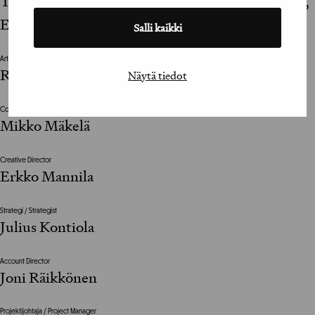
Tapio Imporanta, Sanna Pietiäinen, Jere Pellinen,
Elina Eloranta-Linnala, Tero Salonen
Salli kaikki
Art Director
Roope Sandberg
Näytä tiedot
Copywriter
Mikko Mäkelä
Creative Director
Erkko Mannila
Strategi / Strategist
Julius Kontiola
Account Director
Joni Räikkönen
Projektijohtaja / Project Manager