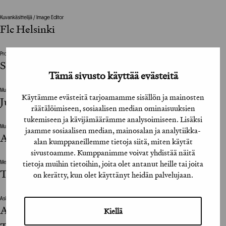
Kuvankäsittelijä / Image Editor
Flc Helsinki
Projektijohtaja / Project Manager
Sofia Peurala (Brink Helsinki)
Tämä sivusto käyttää evästeitä
Muu suunnitteluun vaikuttanut henkilö / The design was also influenced by
Käytämme evästeitä tarjoamamme sisällön ja mainosten
Jutta Janhonen, stylisti
räätälöimiseen, sosiaalisen median ominaisuuksien
tukemiseen ja kävijämäärämme analysoimiseen. Lisäksi
Muu suunnitteluun vaikuttanut henkilö / The design was also influenced by
jaamme sosiaalisen median, mainosalan ja analytiikka-
Antti Nieminen, kamera-assistentti
alan kumppaneillemme tietoja siitä, miten käytät
sivustoamme. Kumppanimme voivat yhdistää näitä
tietoja muihin tietoihin, joita olet antanut heille tai joita
Mediatoimisto / Media Agency
Tiina Tynys (Dagmar)
on kerätty, kun olet käyttänyt heidän palvelujaan.
Asiakkaan vastuuhenkilö / Client’s Representative
Aki Seppälä, Johanna Kozul, Tuomo Torkkola,
Kiellä