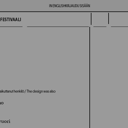
IN ENGLISH
KIRJAUDU SISÄÄN
FESTIVAALI
aikuttanut henkilö / The design was also
mo
vuori