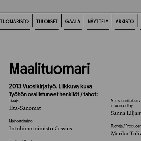
TUOMARISTO
TULOKSET
GAALA
NÄYTTELY
ARKISTO
Maalituomari
2013
Vuosikirjatyö,
Liikkuva kuva
Työhön osallistuneet henkilöt / tahot:
Tilaaja
Muu suunnitteluun v
influenced by
Ilta-Sanomat
Sanna Lilja
Mainostoimisto
Tuottaja / Producer
Intohimotoimisto Cassius
Marika Tuli