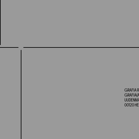
GRAFIA R
GRAFIA(A
UUDENMAA
00120 HE