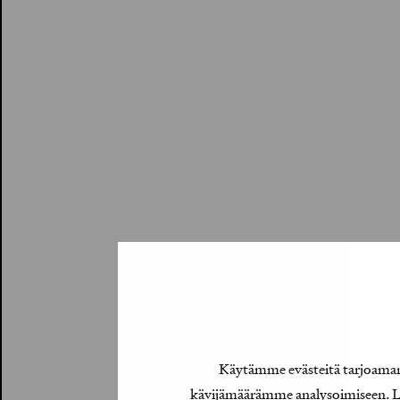
Käytämme evästeitä tarjoamamm
kävijämäärämme analysoimiseen. Lis