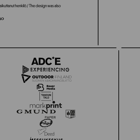
aikuttanut henkilö / The design was also
mo