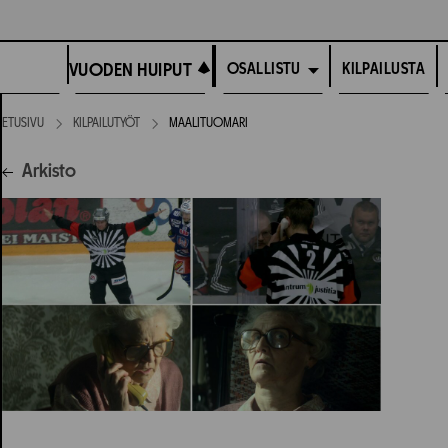
Siirry
suoraan
VUODEN HUIPUT
sisältöön
VUODEN HUIPUT
KILPAILUSTA
OSALLISTU
ETUSIVU
KILPAILUTYÖT
MAALITUOMARI
Arkisto