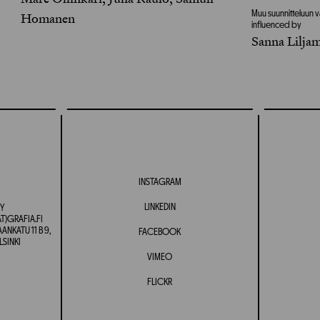
Muu suunnitteluun v
Homanen
influenced by
Sanna Lilja
INSTAGRAM
LINKEDIN
Y
T)GRAFIA.FI
NKATU 11 B 9,
FACEBOOK
LSINKI
VIMEO
FLICKR