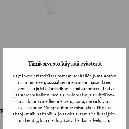
Tämä sivusto käyttää evästeitä
Käytämme evästeitä tarjoamamme sisällön ja mainosten
räätälöimiseen, sosiaalisen median ominaisuuksien
tukemiseen ja kävijämäärämme analysoimiseen. Lisäksi
jaamme sosiaalisen median, mainosalan ja analytiikka-
alan kumppaneillemme tietoja siitä, miten käytät
sivustoamme. Kumppanimme voivat yhdistää näitä
Työhön osallistuneet henkilöt / tahot:
tietoja muihin tietoihin, joita olet antanut heille tai joita
on kerätty, kun olet käyttänyt heidän palvelujaan.