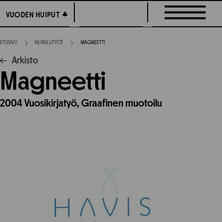
Siirry
VUODEN HUIPUT
VUODEN HUIPUT
suoraan
sisältöön
ETUSIVU
KILPAILUTYÖT
MAGNEETTI
Arkisto
Magneetti
2004
Vuosikirjatyö,
Graafinen muotoilu